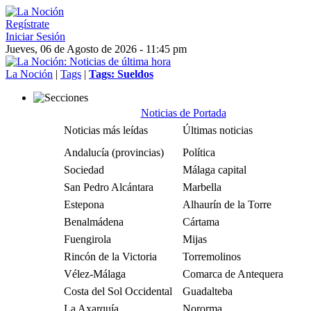
Regístrate
Iniciar Sesión
Jueves, 06 de Agosto de 2026 - 11:45 pm
La Noción
|
Tags
|
Tags: Sueldos
Noticias de Portada
Noticias más leídas
Últimas noticias
Andalucía (provincias)
Política
Sociedad
Málaga capital
San Pedro Alcántara
Marbella
Estepona
Alhaurín de la Torre
Benalmádena
Cártama
Fuengirola
Mijas
Rincón de la Victoria
Torremolinos
Vélez-Málaga
Comarca de Antequera
Costa del Sol Occidental
Guadalteba
La Axarquía
Nororma