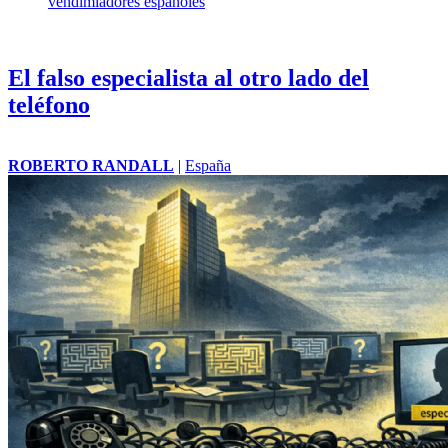
vendimiadores españoles
El falso especialista al otro lado del
teléfono
ROBERTO RANDALL
|
España