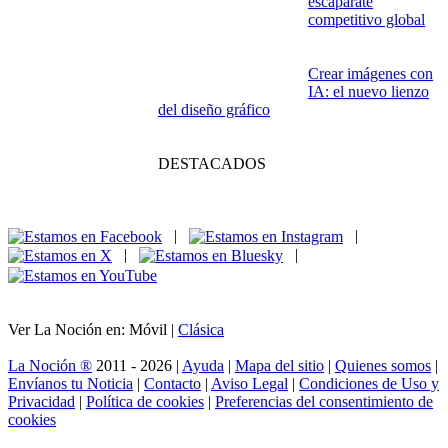
escaparate
competitivo global
Crear imágenes con
IA: el nuevo lienzo
del diseño gráfico
DESTACADOS
|
|
|
|
Ver La Noción en: Móvil |
Clásica
La Noción ®
2011 - 2026 |
Ayuda
|
Mapa del sitio
|
Quienes somos
|
Envíanos tu Noticia
|
Contacto
|
Aviso Legal
|
Condiciones de Uso y
Privacidad
|
Política de cookies
|
Preferencias del consentimiento de
cookies