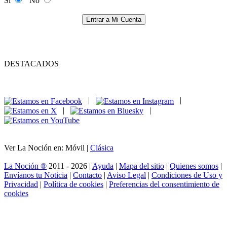
Si
No
Entrar a Mi Cuenta
DESTACADOS
|
|
|
|
Ver La Noción en: Móvil |
Clásica
La Noción ®
2011 - 2026 |
Ayuda
|
Mapa del sitio
|
Quienes somos
|
Envíanos tu Noticia
|
Contacto
|
Aviso Legal
|
Condiciones de Uso y
Privacidad
|
Política de cookies
|
Preferencias del consentimiento de
cookies