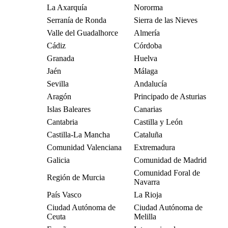
La Axarquía
Nororma
Serranía de Ronda
Sierra de las Nieves
Valle del Guadalhorce
Almería
Cádiz
Córdoba
Granada
Huelva
Jaén
Málaga
Sevilla
Andalucía
Aragón
Principado de Asturias
Islas Baleares
Canarias
Cantabria
Castilla y León
Castilla-La Mancha
Cataluña
Comunidad Valenciana
Extremadura
Galicia
Comunidad de Madrid
Comunidad Foral de
Región de Murcia
Navarra
País Vasco
La Rioja
Ciudad Autónoma de
Ciudad Autónoma de
Ceuta
Melilla