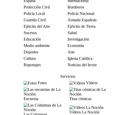
España
Internacional
Protección Civil
Bomberos
Policía Local
Policía Nacional
Guardia Civil
Armada Española
Ejército del Aire
Ejército de Tierra
Sucesos
Salud
Educación
Investigación
Medio ambiente
Economía
Deportes
Arte
Cultura
Iglesia Católica
Reportajes
Noticias del lector
Servicios
Fotos
Vídeos
Encuesta
Tiras cómicas
Vídeos La Noción
Las Columnas