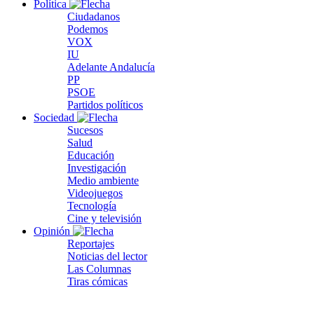
Política
Ciudadanos
Podemos
VOX
IU
Adelante Andalucía
PP
PSOE
Partidos políticos
Sociedad
Sucesos
Salud
Educación
Investigación
Medio ambiente
Videojuegos
Tecnología
Cine y televisión
Opinión
Reportajes
Noticias del lector
Las Columnas
Tiras cómicas