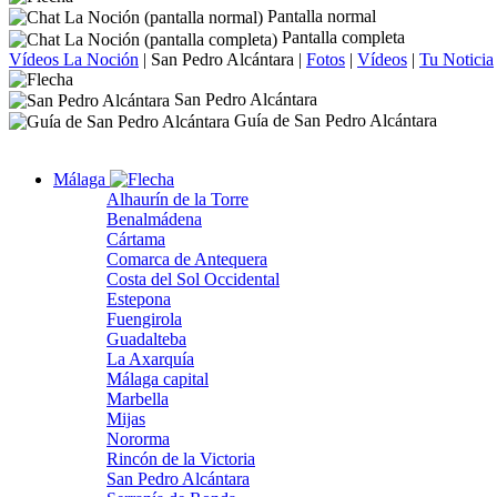
Pantalla normal
Pantalla completa
Vídeos La Noción
|
San Pedro Alcántara
|
Fotos
|
Vídeos
|
Tu Noticia
San Pedro Alcántara
Guía de San Pedro Alcántara
Málaga
Alhaurín de la Torre
Benalmádena
Cártama
Comarca de Antequera
Costa del Sol Occidental
Estepona
Fuengirola
Guadalteba
La Axarquía
Málaga capital
Marbella
Mijas
Nororma
Rincón de la Victoria
San Pedro Alcántara