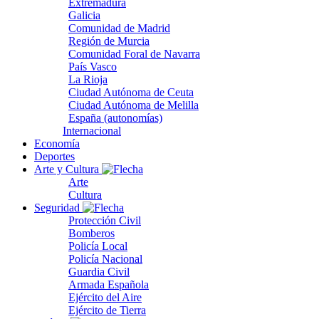
Extremadura
Galicia
Comunidad de Madrid
Región de Murcia
Comunidad Foral de Navarra
País Vasco
La Rioja
Ciudad Autónoma de Ceuta
Ciudad Autónoma de Melilla
España (autonomías)
Internacional
Economía
Deportes
Arte y Cultura
Arte
Cultura
Seguridad
Protección Civil
Bomberos
Policía Local
Policía Nacional
Guardia Civil
Armada Española
Ejército del Aire
Ejército de Tierra