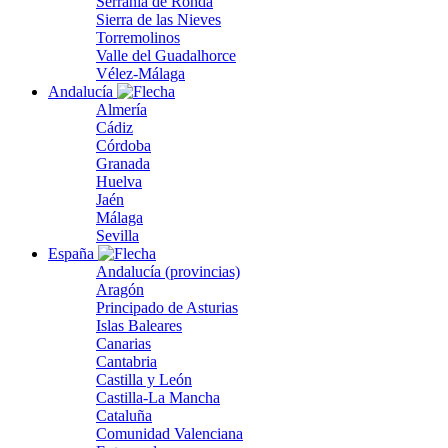
Serranía de Ronda
Sierra de las Nieves
Torremolinos
Valle del Guadalhorce
Vélez-Málaga
Andalucía
Almería
Cádiz
Córdoba
Granada
Huelva
Jaén
Málaga
Sevilla
España
Andalucía (provincias)
Aragón
Principado de Asturias
Islas Baleares
Canarias
Cantabria
Castilla y León
Castilla-La Mancha
Cataluña
Comunidad Valenciana