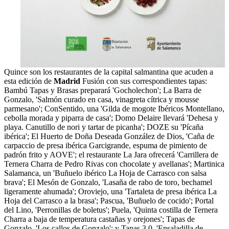
Quince son los restaurantes de la capital salmantina que acuden a
esta edición de
Madrid
Fusión con sus correspondientes tapas:
Bambú Tapas y Brasas preparará 'Gocholechon'; La Barra de
Gonzalo, 'Salmón curado en casa, vinagreta cítrica y mousse
parmesano'; ConSentido, una 'Gilda de mogote Ibéricos Montellano,
cebolla morada y piparra de casa'; Domo Delaire llevará 'Dehesa y
playa. Canutillo de nori y tartar de picanha'; DOZE su 'Pícaña
ibérica'; El Huerto de Doña Deseada González de Dios, 'Caña de
carpaccio de presa ibérica Garcigrande, espuma de pimiento de
padrón frito y AOVE'; el restaurante La Jara ofrecerá 'Carrillera de
Ternera Charra de Pedro Rivas con chocolate y avellanas'; Martinica
Salamanca, un 'Buñuelo ibérico La Hoja de Carrasco con salsa
brava'; El Mesón de Gonzalo, 'Lasaña de rabo de toro, bechamel
ligeramente ahumada'; Oroviejo, una 'Tartaleta de presa ibérica La
Hoja del Carrasco a la brasa'; Pascua, 'Buñuelo de cocido'; Portal
del Lino, 'Perronillas de boletus'; Puela, 'Quinta costilla de Ternera
Charra a baja de temperatura castañas y orejones'; Tapas de
Gonzalo, 'Los callos de Gonzalo'; y Tapas 3.0, 'Ensaladilla de