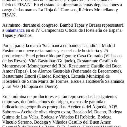
ibéricos FISAN'. En el estand se ofrecerán además degustaciones a
cargo de las marcas La Hoja del Carrasco, Ibéricos Montellano y
FISAN.
Asimismo, durante el congreso, Bambú Tapas y Brasas representará
a
Salamanca
en el IV Campeonato Oficial de Hostelería de España-
Tapas y Pinchos.
Por su parte, la marca 'Salamanca en bandeja' acudirá a Madrid
Fusión con nueve restaurantes y escuelas de hostelería y 25
productores. En el primer bloque figuran: Casa Conrado (Villaseco
de los Reyes), Viró Gastrobar (Guijuelo), Restaurante Castillo de
Montemayor (Montemayor del Río), Restaurante Castillo del Buen
Amor (Topas), Los Álamos Gastrolab (Peñaranda de Bracamonte),
Restaurante Estoril (Ciudad Rodrigo), Escuela Municipal de
Hostelería de Santa Marta de Tormes, Escuela Hostelería Salamanca
y Tal Vez (Hinojosa de Duero).
En la nómina de productores estarán representadas las siguientes
empresas, denominaciones de origen, marcas de garantía e
indicaciones geógraficas protegidas: Aceiteros del Águeda, AQ5
Sabores – Aceite de oliva virgen extra, Bacalao M. Bueno, Bodega
Quinta de Las Velas, Bodega y Viñedos El Robledo, Bodega
Vínculo Serrano, Bodega y Viñedos Castillo del Buen Amor,