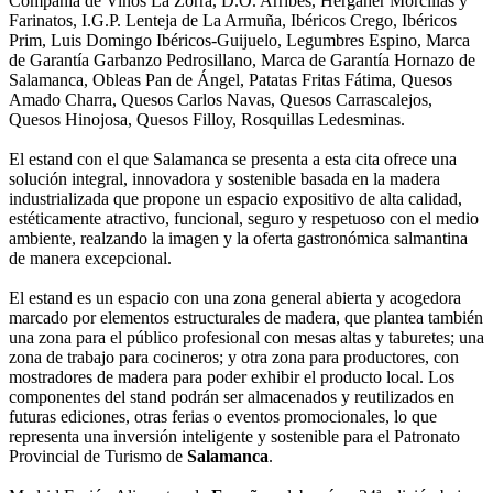
Compañía de Vinos La Zorra, D.O. Arribes, Hergaher Morcillas y
Farinatos, I.G.P. Lenteja de La Armuña, Ibéricos Crego, Ibéricos
Prim, Luis Domingo Ibéricos-Guijuelo, Legumbres Espino, Marca
de Garantía Garbanzo Pedrosillano, Marca de Garantía Hornazo de
Salamanca, Obleas Pan de Ángel, Patatas Fritas Fátima, Quesos
Amado Charra, Quesos Carlos Navas, Quesos Carrascalejos,
Quesos Hinojosa, Quesos Filloy, Rosquillas Ledesminas.
El estand con el que Salamanca se presenta a esta cita ofrece una
solución integral, innovadora y sostenible basada en la madera
industrializada que propone un espacio expositivo de alta calidad,
estéticamente atractivo, funcional, seguro y respetuoso con el medio
ambiente, realzando la imagen y la oferta gastronómica salmantina
de manera excepcional.
El estand es un espacio con una zona general abierta y acogedora
marcado por elementos estructurales de madera, que plantea también
una zona para el público profesional con mesas altas y taburetes; una
zona de trabajo para cocineros; y otra zona para productores, con
mostradores de madera para poder exhibir el producto local. Los
componentes del stand podrán ser almacenados y reutilizados en
futuras ediciones, otras ferias o eventos promocionales, lo que
representa una inversión inteligente y sostenible para el Patronato
Provincial de Turismo de
Salamanca
.