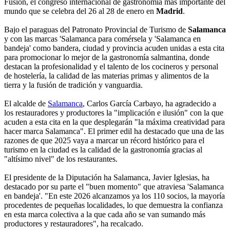
Fusión, el congreso internacional de gastronomía más importante del
mundo que se celebra del 26 al 28 de enero en
Madrid
.
Bajo el paraguas del Patronato Provincial de Turismo de
Salamanca
y con las marcas 'Salamanca para comérsela y 'Salamanca en
bandeja' como bandera, ciudad y provincia acuden unidas a esta cita
para promocionar lo mejor de la gastronomía salmantina, donde
destacan la profesionalidad y el talento de los cocineros y personal
de hostelería, la calidad de las materias primas y alimentos de la
tierra y la fusión de tradición y vanguardia.
El alcalde de
Salamanca
, Carlos García Carbayo, ha agradecido a
los restauradores y productores la "implicación e ilusión" con la que
acuden a esta cita en la que desplegarán "la máxima creatividad para
hacer marca Salamanca". El primer edil ha destacado que una de las
razones de que 2025 vaya a marcar un récord histórico para el
turismo en la ciudad es la calidad de la gastronomía gracias al
"altísimo nivel" de los restaurantes.
El presidente de la Diputación ha Salamanca, Javier Iglesias, ha
destacado por su parte el "buen momento" que atraviesa 'Salamanca
en bandeja'. "En este 2026 alcanzamos ya los 110 socios, la mayoría
procedentes de pequeñas localidades, lo que demuestra la confianza
en esta marca colectiva a la que cada año se van sumando más
productores y restauradores", ha recalcado.