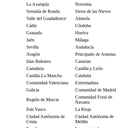
La Axarquía
Nororma
Serranía de Ronda
Sierra de las Nieves
Valle del Guadalhorce
Almería
Cádiz
Córdoba
Granada
Huelva
Jaén
Málaga
Sevilla
Andalucía
Aragón
Principado de Asturias
Islas Baleares
Canarias
Cantabria
Castilla y León
Castilla-La Mancha
Cataluña
Comunidad Valenciana
Extremadura
Galicia
Comunidad de Madrid
Comunidad Foral de
Región de Murcia
Navarra
País Vasco
La Rioja
Ciudad Autónoma de
Ciudad Autónoma de
Ceuta
Melilla