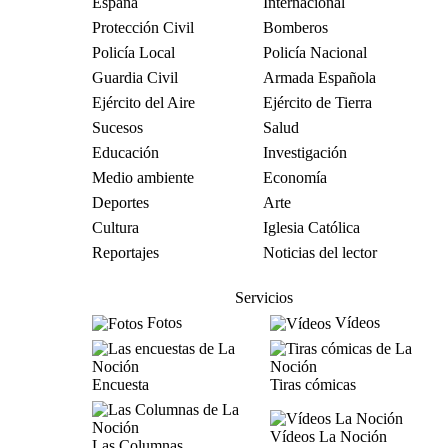
España
Internacional
Protección Civil
Bomberos
Policía Local
Policía Nacional
Guardia Civil
Armada Española
Ejército del Aire
Ejército de Tierra
Sucesos
Salud
Educación
Investigación
Medio ambiente
Economía
Deportes
Arte
Cultura
Iglesia Católica
Reportajes
Noticias del lector
Servicios
Fotos
Vídeos
Encuesta
Tiras cómicas
Vídeos La Noción
Las Columnas