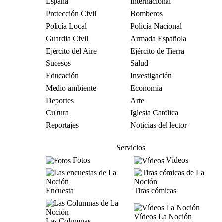
España
Internacional
Protección Civil
Bomberos
Policía Local
Policía Nacional
Guardia Civil
Armada Española
Ejército del Aire
Ejército de Tierra
Sucesos
Salud
Educación
Investigación
Medio ambiente
Economía
Deportes
Arte
Cultura
Iglesia Católica
Reportajes
Noticias del lector
Servicios
Fotos
Vídeos
Encuesta
Tiras cómicas
Vídeos La Noción
Las Columnas