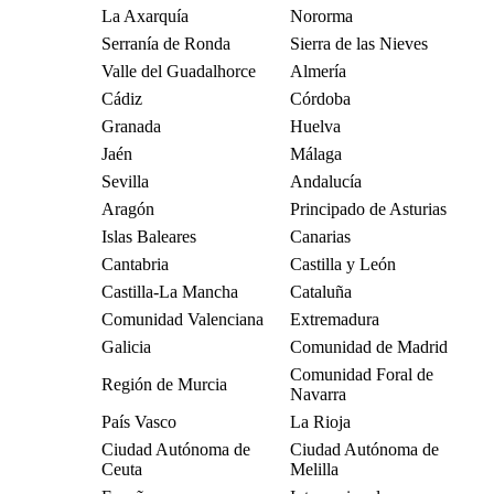
La Axarquía
Nororma
Serranía de Ronda
Sierra de las Nieves
Valle del Guadalhorce
Almería
Cádiz
Córdoba
Granada
Huelva
Jaén
Málaga
Sevilla
Andalucía
Aragón
Principado de Asturias
Islas Baleares
Canarias
Cantabria
Castilla y León
Castilla-La Mancha
Cataluña
Comunidad Valenciana
Extremadura
Galicia
Comunidad de Madrid
Comunidad Foral de
Región de Murcia
Navarra
País Vasco
La Rioja
Ciudad Autónoma de
Ciudad Autónoma de
Ceuta
Melilla