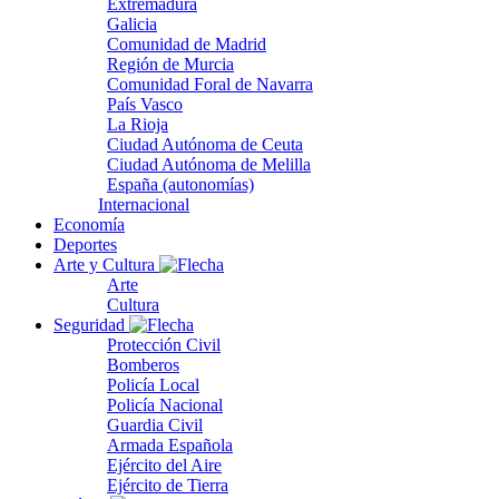
Extremadura
Galicia
Comunidad de Madrid
Región de Murcia
Comunidad Foral de Navarra
País Vasco
La Rioja
Ciudad Autónoma de Ceuta
Ciudad Autónoma de Melilla
España (autonomías)
Internacional
Economía
Deportes
Arte y Cultura
Arte
Cultura
Seguridad
Protección Civil
Bomberos
Policía Local
Policía Nacional
Guardia Civil
Armada Española
Ejército del Aire
Ejército de Tierra