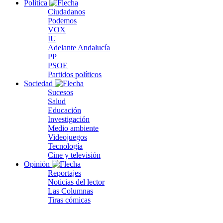
Política
Ciudadanos
Podemos
VOX
IU
Adelante Andalucía
PP
PSOE
Partidos políticos
Sociedad
Sucesos
Salud
Educación
Investigación
Medio ambiente
Videojuegos
Tecnología
Cine y televisión
Opinión
Reportajes
Noticias del lector
Las Columnas
Tiras cómicas