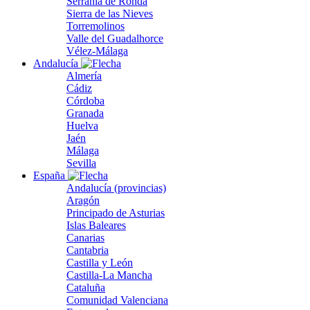
Serranía de Ronda
Sierra de las Nieves
Torremolinos
Valle del Guadalhorce
Vélez-Málaga
Andalucía
Almería
Cádiz
Córdoba
Granada
Huelva
Jaén
Málaga
Sevilla
España
Andalucía (provincias)
Aragón
Principado de Asturias
Islas Baleares
Canarias
Cantabria
Castilla y León
Castilla-La Mancha
Cataluña
Comunidad Valenciana