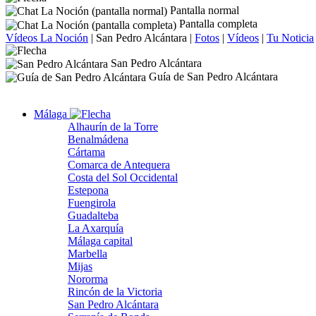
Pantalla normal
Pantalla completa
Vídeos La Noción
|
San Pedro Alcántara
|
Fotos
|
Vídeos
|
Tu Noticia
San Pedro Alcántara
Guía de San Pedro Alcántara
Málaga
Alhaurín de la Torre
Benalmádena
Cártama
Comarca de Antequera
Costa del Sol Occidental
Estepona
Fuengirola
Guadalteba
La Axarquía
Málaga capital
Marbella
Mijas
Nororma
Rincón de la Victoria
San Pedro Alcántara