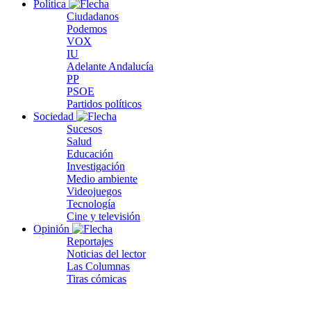
Política
Ciudadanos
Podemos
VOX
IU
Adelante Andalucía
PP
PSOE
Partidos políticos
Sociedad
Sucesos
Salud
Educación
Investigación
Medio ambiente
Videojuegos
Tecnología
Cine y televisión
Opinión
Reportajes
Noticias del lector
Las Columnas
Tiras cómicas