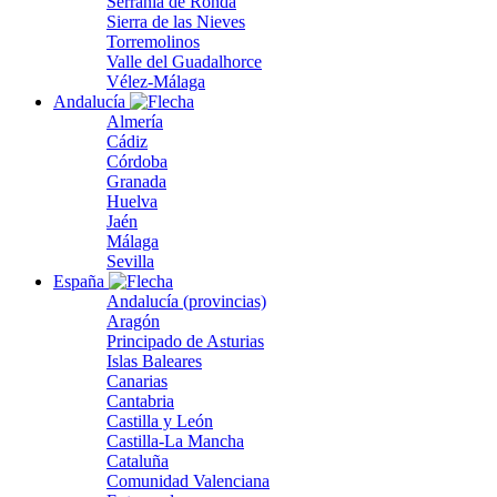
Serranía de Ronda
Sierra de las Nieves
Torremolinos
Valle del Guadalhorce
Vélez-Málaga
Andalucía
Almería
Cádiz
Córdoba
Granada
Huelva
Jaén
Málaga
Sevilla
España
Andalucía (provincias)
Aragón
Principado de Asturias
Islas Baleares
Canarias
Cantabria
Castilla y León
Castilla-La Mancha
Cataluña
Comunidad Valenciana