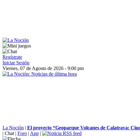
Regístrate
Iniciar Sesión
Viernes, 07 de Agosto de 2026 - 9:00 pm
La Noción
|
El proyecto “Geoparque Volcanes de Calatrava: Ciud
|
Chat
|
Foro
|
App
|