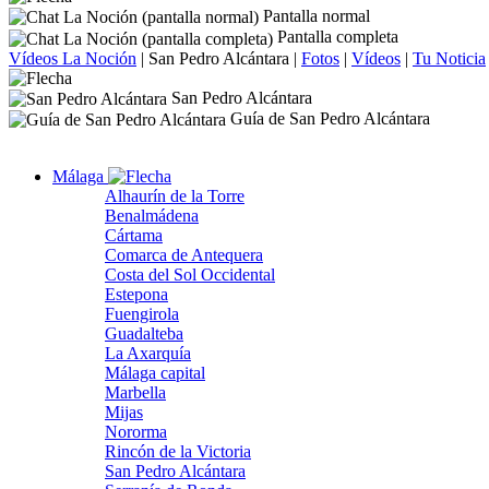
Pantalla normal
Pantalla completa
Vídeos La Noción
|
San Pedro Alcántara
|
Fotos
|
Vídeos
|
Tu Noticia
San Pedro Alcántara
Guía de San Pedro Alcántara
Málaga
Alhaurín de la Torre
Benalmádena
Cártama
Comarca de Antequera
Costa del Sol Occidental
Estepona
Fuengirola
Guadalteba
La Axarquía
Málaga capital
Marbella
Mijas
Nororma
Rincón de la Victoria
San Pedro Alcántara