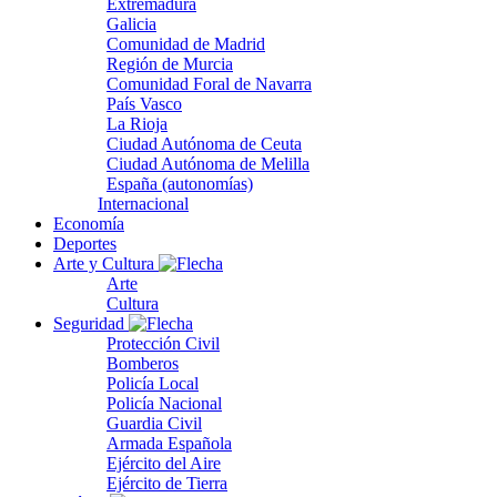
Extremadura
Galicia
Comunidad de Madrid
Región de Murcia
Comunidad Foral de Navarra
País Vasco
La Rioja
Ciudad Autónoma de Ceuta
Ciudad Autónoma de Melilla
España (autonomías)
Internacional
Economía
Deportes
Arte y Cultura
Arte
Cultura
Seguridad
Protección Civil
Bomberos
Policía Local
Policía Nacional
Guardia Civil
Armada Española
Ejército del Aire
Ejército de Tierra