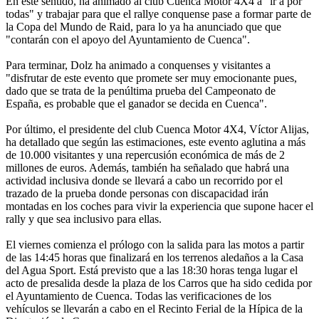
En este sentido, ha animado al club Cuenca Motor 4X4 a "ir a por
todas" y trabajar para que el rallye conquense pase a formar parte de
la Copa del Mundo de Raid, para lo ya ha anunciado que que
"contarán con el apoyo del Ayuntamiento de Cuenca".
Para terminar, Dolz ha animado a conquenses y visitantes a
"disfrutar de este evento que promete ser muy emocionante pues,
dado que se trata de la penúltima prueba del Campeonato de
España, es probable que el ganador se decida en Cuenca".
Por último, el presidente del club Cuenca Motor 4X4, Víctor Alijas,
ha detallado que según las estimaciones, este evento aglutina a más
de 10.000 visitantes y una repercusión económica de más de 2
millones de euros. Además, también ha señalado que habrá una
actividad inclusiva donde se llevará a cabo un recorrido por el
trazado de la prueba donde personas con discapacidad irán
montadas en los coches para vivir la experiencia que supone hacer el
rally y que sea inclusivo para ellas.
El viernes comienza el prólogo con la salida para las motos a partir
de las 14:45 horas que finalizará en los terrenos aledaños a la Casa
del Agua Sport. Está previsto que a las 18:30 horas tenga lugar el
acto de presalida desde la plaza de los Carros que ha sido cedida por
el Ayuntamiento de Cuenca. Todas las verificaciones de los
vehículos se llevarán a cabo en el Recinto Ferial de la Hípica de la