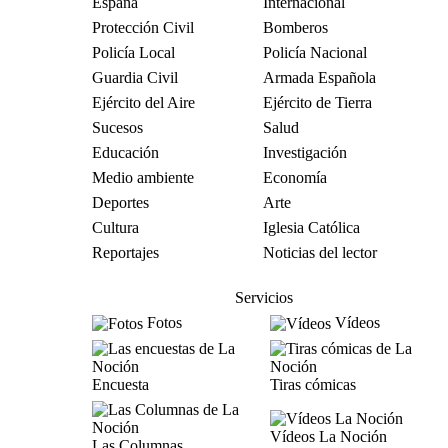
España
Internacional
Protección Civil
Bomberos
Policía Local
Policía Nacional
Guardia Civil
Armada Española
Ejército del Aire
Ejército de Tierra
Sucesos
Salud
Educación
Investigación
Medio ambiente
Economía
Deportes
Arte
Cultura
Iglesia Católica
Reportajes
Noticias del lector
Servicios
Fotos
Vídeos
Encuesta
Tiras cómicas
Vídeos La Noción
Las Columnas