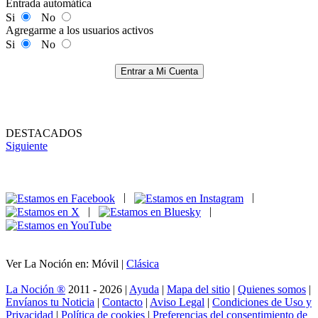
Entrada automática
Si
No
Agregarme a los usuarios activos
Si
No
Entrar a Mi Cuenta
DESTACADOS
Siguiente
|
|
|
|
Ver La Noción en: Móvil |
Clásica
La Noción ®
2011 - 2026 |
Ayuda
|
Mapa del sitio
|
Quienes somos
|
Envíanos tu Noticia
|
Contacto
|
Aviso Legal
|
Condiciones de Uso y
Privacidad
|
Política de cookies
|
Preferencias del consentimiento de