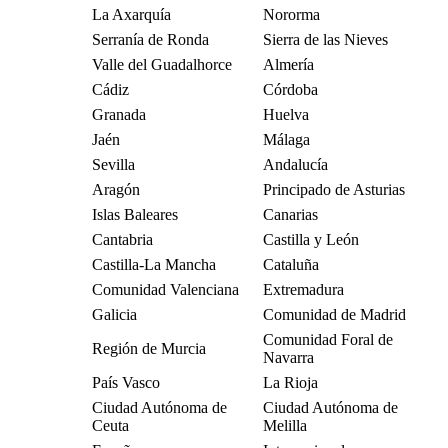
La Axarquía
Nororma
Serranía de Ronda
Sierra de las Nieves
Valle del Guadalhorce
Almería
Cádiz
Córdoba
Granada
Huelva
Jaén
Málaga
Sevilla
Andalucía
Aragón
Principado de Asturias
Islas Baleares
Canarias
Cantabria
Castilla y León
Castilla-La Mancha
Cataluña
Comunidad Valenciana
Extremadura
Galicia
Comunidad de Madrid
Comunidad Foral de
Región de Murcia
Navarra
País Vasco
La Rioja
Ciudad Autónoma de
Ciudad Autónoma de
Ceuta
Melilla