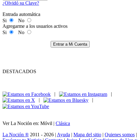
¿Olvidó su Clave?
Entrada automática
Si
No
Agregarme a los usuarios activos
Si
No
Entrar a Mi Cuenta
DESTACADOS
|
|
|
|
Ver La Noción en: Móvil |
Clásica
La Noción ®
2011 - 2026 |
Ayuda
|
Mapa del sitio
|
Quienes somos
|