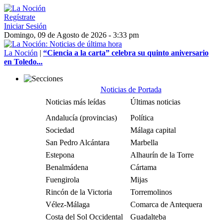
Regístrate
Iniciar Sesión
Domingo, 09 de Agosto de 2026 - 3:33 pm
La Noción
|
“Ciencia a la carta” celebra su quinto aniversario
en Toledo...
Noticias de Portada
Noticias más leídas
Últimas noticias
Andalucía (provincias)
Política
Sociedad
Málaga capital
San Pedro Alcántara
Marbella
Estepona
Alhaurín de la Torre
Benalmádena
Cártama
Fuengirola
Mijas
Rincón de la Victoria
Torremolinos
Vélez-Málaga
Comarca de Antequera
Costa del Sol Occidental
Guadalteba