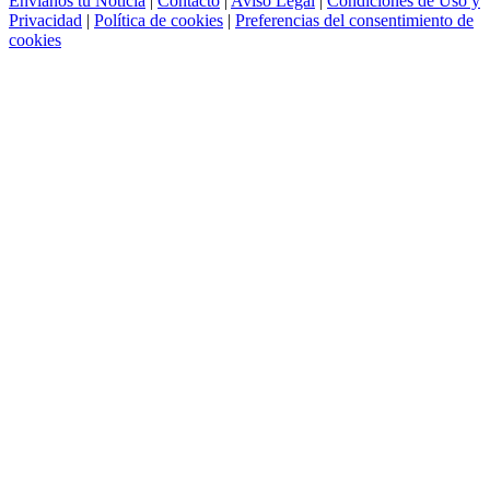
Envíanos tu Noticia
|
Contacto
|
Aviso Legal
|
Condiciones de Uso y
Privacidad
|
Política de cookies
|
Preferencias del consentimiento de
cookies