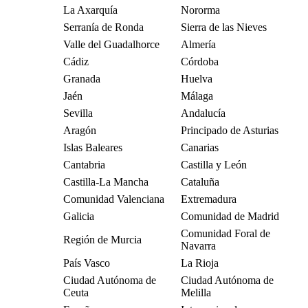
La Axarquía
Nororma
Serranía de Ronda
Sierra de las Nieves
Valle del Guadalhorce
Almería
Cádiz
Córdoba
Granada
Huelva
Jaén
Málaga
Sevilla
Andalucía
Aragón
Principado de Asturias
Islas Baleares
Canarias
Cantabria
Castilla y León
Castilla-La Mancha
Cataluña
Comunidad Valenciana
Extremadura
Galicia
Comunidad de Madrid
Comunidad Foral de
Región de Murcia
Navarra
País Vasco
La Rioja
Ciudad Autónoma de
Ciudad Autónoma de
Ceuta
Melilla