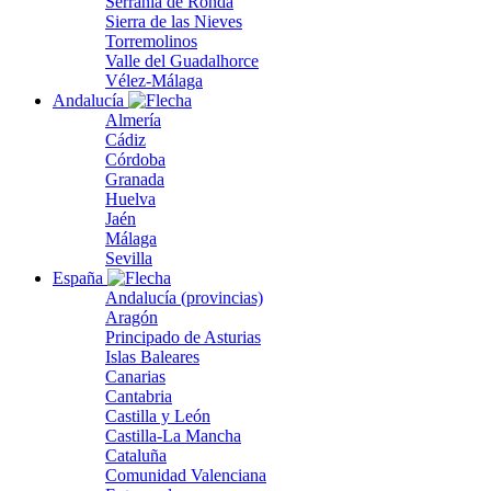
Serranía de Ronda
Sierra de las Nieves
Torremolinos
Valle del Guadalhorce
Vélez-Málaga
Andalucía
Almería
Cádiz
Córdoba
Granada
Huelva
Jaén
Málaga
Sevilla
España
Andalucía (provincias)
Aragón
Principado de Asturias
Islas Baleares
Canarias
Cantabria
Castilla y León
Castilla-La Mancha
Cataluña
Comunidad Valenciana