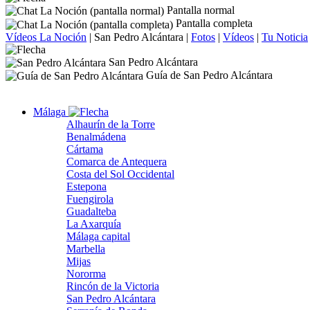
Pantalla normal
Pantalla completa
Vídeos La Noción
|
San Pedro Alcántara
|
Fotos
|
Vídeos
|
Tu Noticia
San Pedro Alcántara
Guía de San Pedro Alcántara
Málaga
Alhaurín de la Torre
Benalmádena
Cártama
Comarca de Antequera
Costa del Sol Occidental
Estepona
Fuengirola
Guadalteba
La Axarquía
Málaga capital
Marbella
Mijas
Nororma
Rincón de la Victoria
San Pedro Alcántara