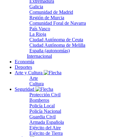
Extremadura
Galicia
Comunidad de Madrid
Región de Murcia
Comunidad Foral de Navarra
País Vasco
La Rioja
Ciudad Autónoma de Ceuta
Ciudad Autónoma de Melilla
España (autonomías)
Internacional
Economía
Deportes
Arte y Cultura
Arte
Cultura
Seguridad
Protección Civil
Bomberos
Policía Local
Policía Nacional
Guardia Civil
Armada Española
Ejército del Aire
Ejército de Tierra