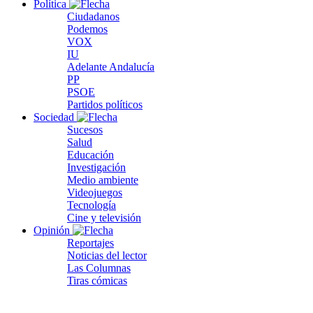
Política
Ciudadanos
Podemos
VOX
IU
Adelante Andalucía
PP
PSOE
Partidos políticos
Sociedad
Sucesos
Salud
Educación
Investigación
Medio ambiente
Videojuegos
Tecnología
Cine y televisión
Opinión
Reportajes
Noticias del lector
Las Columnas
Tiras cómicas