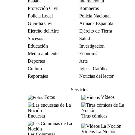
España
Internacional
Protección Civil
Bomberos
Policía Local
Policía Nacional
Guardia Civil
Armada Española
Ejército del Aire
Ejército de Tierra
Sucesos
Salud
Educación
Investigación
Medio ambiente
Economía
Deportes
Arte
Cultura
Iglesia Católica
Reportajes
Noticias del lector
Servicios
Fotos
Vídeos
Encuesta
Tiras cómicas
Vídeos La Noción
Las Columnas