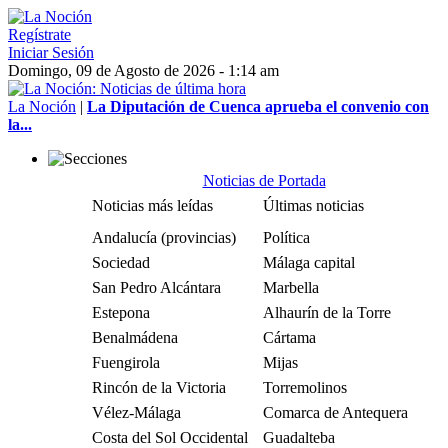
Regístrate
Iniciar Sesión
Domingo, 09 de Agosto de 2026 - 1:14 am
La Noción
|
La Diputación de Cuenca aprueba el convenio con
la...
Noticias de Portada
Noticias más leídas
Últimas noticias
Andalucía (provincias)
Política
Sociedad
Málaga capital
San Pedro Alcántara
Marbella
Estepona
Alhaurín de la Torre
Benalmádena
Cártama
Fuengirola
Mijas
Rincón de la Victoria
Torremolinos
Vélez-Málaga
Comarca de Antequera
Costa del Sol Occidental
Guadalteba