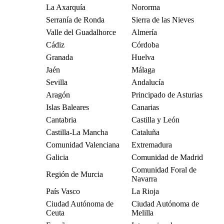
La Axarquía
Nororma
Serranía de Ronda
Sierra de las Nieves
Valle del Guadalhorce
Almería
Cádiz
Córdoba
Granada
Huelva
Jaén
Málaga
Sevilla
Andalucía
Aragón
Principado de Asturias
Islas Baleares
Canarias
Cantabria
Castilla y León
Castilla-La Mancha
Cataluña
Comunidad Valenciana
Extremadura
Galicia
Comunidad de Madrid
Comunidad Foral de
Región de Murcia
Navarra
País Vasco
La Rioja
Ciudad Autónoma de
Ciudad Autónoma de
Ceuta
Melilla