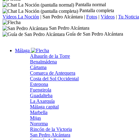
Pantalla normal
Pantalla completa
Vídeos La Noción
|
San Pedro Alcántara
|
Fotos
|
Vídeos
|
Tu Noticia
San Pedro Alcántara
Guía de San Pedro Alcántara
Málaga
Alhaurín de la Torre
Benalmádena
Cártama
Comarca de Antequera
Costa del Sol Occidental
Estepona
Fuengirola
Guadalteba
La Axarquía
Málaga capital
Marbella
Mijas
Nororma
Rincón de la Victoria
San Pedro Alcántara