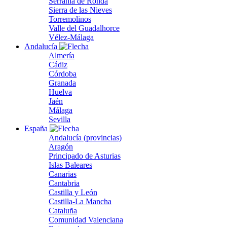
Serranía de Ronda
Sierra de las Nieves
Torremolinos
Valle del Guadalhorce
Vélez-Málaga
Andalucía
Almería
Cádiz
Córdoba
Granada
Huelva
Jaén
Málaga
Sevilla
España
Andalucía (provincias)
Aragón
Principado de Asturias
Islas Baleares
Canarias
Cantabria
Castilla y León
Castilla-La Mancha
Cataluña
Comunidad Valenciana