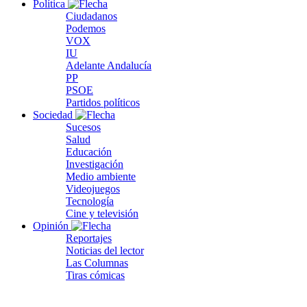
Política
Ciudadanos
Podemos
VOX
IU
Adelante Andalucía
PP
PSOE
Partidos políticos
Sociedad
Sucesos
Salud
Educación
Investigación
Medio ambiente
Videojuegos
Tecnología
Cine y televisión
Opinión
Reportajes
Noticias del lector
Las Columnas
Tiras cómicas