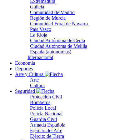
Extremadura
Galicia
Comunidad de Madrid
Región de Murcia
Comunidad Foral de Navarra
País Vasco
La Rioja
Ciudad Autónoma de Ceuta
Ciudad Autónoma de Melilla
España (autonomías)
Internacional
Economía
Deportes
Arte y Cultura
Arte
Cultura
Seguridad
Protección Civil
Bomberos
Policía Local
Policía Nacional
Guardia Civil
Armada Española
Ejército del Aire
Ejército de Tierra