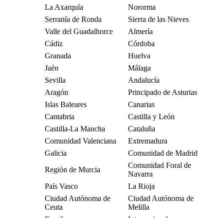
La Axarquía
Nororma
Serranía de Ronda
Sierra de las Nieves
Valle del Guadalhorce
Almería
Cádiz
Córdoba
Granada
Huelva
Jaén
Málaga
Sevilla
Andalucía
Aragón
Principado de Asturias
Islas Baleares
Canarias
Cantabria
Castilla y León
Castilla-La Mancha
Cataluña
Comunidad Valenciana
Extremadura
Galicia
Comunidad de Madrid
Comunidad Foral de
Región de Murcia
Navarra
País Vasco
La Rioja
Ciudad Autónoma de
Ciudad Autónoma de
Ceuta
Melilla