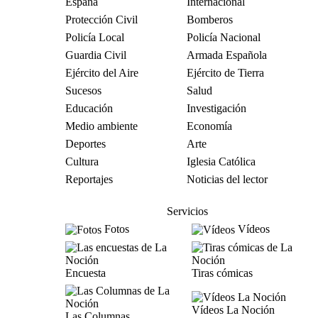
España
Internacional
Protección Civil
Bomberos
Policía Local
Policía Nacional
Guardia Civil
Armada Española
Ejército del Aire
Ejército de Tierra
Sucesos
Salud
Educación
Investigación
Medio ambiente
Economía
Deportes
Arte
Cultura
Iglesia Católica
Reportajes
Noticias del lector
Servicios
Fotos
Vídeos
Encuesta
Tiras cómicas
Vídeos La Noción
Las Columnas