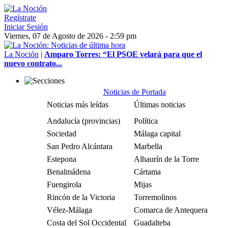
Regístrate
Iniciar Sesión
Viernes, 07 de Agosto de 2026 - 2:59 pm
La Noción
|
Amparo Torres: “El PSOE velará para que el
nuevo contrato...
Noticias de Portada
Noticias más leídas
Últimas noticias
Andalucía (provincias)
Política
Sociedad
Málaga capital
San Pedro Alcántara
Marbella
Estepona
Alhaurín de la Torre
Benalmádena
Cártama
Fuengirola
Mijas
Rincón de la Victoria
Torremolinos
Vélez-Málaga
Comarca de Antequera
Costa del Sol Occidental
Guadalteba