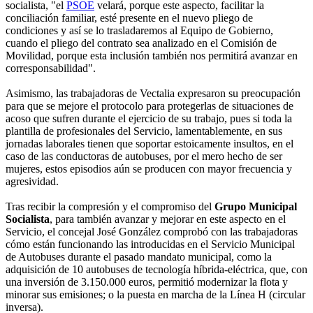
socialista, "el
PSOE
velará, porque este aspecto, facilitar la
conciliación familiar, esté presente en el nuevo pliego de
condiciones y así se lo trasladaremos al Equipo de Gobierno,
cuando el pliego del contrato sea analizado en el Comisión de
Movilidad, porque esta inclusión también nos permitirá avanzar en
corresponsabilidad".
Asimismo, las trabajadoras de Vectalia expresaron su preocupación
para que se mejore el protocolo para protegerlas de situaciones de
acoso que sufren durante el ejercicio de su trabajo, pues si toda la
plantilla de profesionales del Servicio, lamentablemente, en sus
jornadas laborales tienen que soportar estoicamente insultos, en el
caso de las conductoras de autobuses, por el mero hecho de ser
mujeres, estos episodios aún se producen con mayor frecuencia y
agresividad.
Tras recibir la compresión y el compromiso del
Grupo Municipal
Socialista
, para también avanzar y mejorar en este aspecto en el
Servicio, el concejal José González comprobó con las trabajadoras
cómo están funcionando las introducidas en el Servicio Municipal
de Autobuses durante el pasado mandato municipal, como la
adquisición de 10 autobuses de tecnología híbrida-eléctrica, que, con
una inversión de 3.150.000 euros, permitió modernizar la flota y
minorar sus emisiones; o la puesta en marcha de la Línea H (circular
inversa).