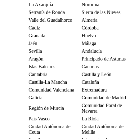
La Axarquía
Nororma
Serranía de Ronda
Sierra de las Nieves
Valle del Guadalhorce
Almería
Cádiz
Córdoba
Granada
Huelva
Jaén
Málaga
Sevilla
Andalucía
Aragón
Principado de Asturias
Islas Baleares
Canarias
Cantabria
Castilla y León
Castilla-La Mancha
Cataluña
Comunidad Valenciana
Extremadura
Galicia
Comunidad de Madrid
Comunidad Foral de
Región de Murcia
Navarra
País Vasco
La Rioja
Ciudad Autónoma de
Ciudad Autónoma de
Ceuta
Melilla