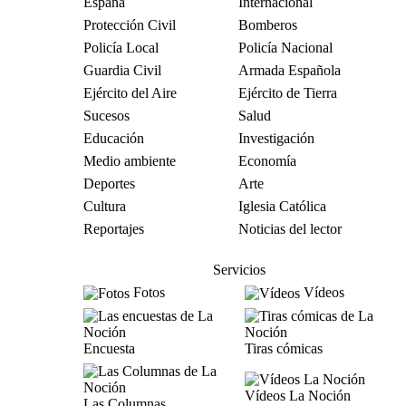
España
Internacional
Protección Civil
Bomberos
Policía Local
Policía Nacional
Guardia Civil
Armada Española
Ejército del Aire
Ejército de Tierra
Sucesos
Salud
Educación
Investigación
Medio ambiente
Economía
Deportes
Arte
Cultura
Iglesia Católica
Reportajes
Noticias del lector
Servicios
Fotos
Vídeos
Encuesta
Tiras cómicas
Vídeos La Noción
Las Columnas