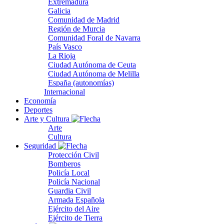
Extremadura
Galicia
Comunidad de Madrid
Región de Murcia
Comunidad Foral de Navarra
País Vasco
La Rioja
Ciudad Autónoma de Ceuta
Ciudad Autónoma de Melilla
España (autonomías)
Internacional
Economía
Deportes
Arte y Cultura
Arte
Cultura
Seguridad
Protección Civil
Bomberos
Policía Local
Policía Nacional
Guardia Civil
Armada Española
Ejército del Aire
Ejército de Tierra