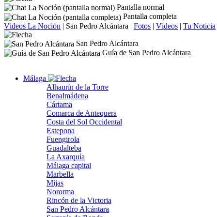
Pantalla normal
Pantalla completa
Vídeos La Noción
|
San Pedro Alcántara
|
Fotos
|
Vídeos
|
Tu Noticia
San Pedro Alcántara
Guía de San Pedro Alcántara
Málaga
Alhaurín de la Torre
Benalmádena
Cártama
Comarca de Antequera
Costa del Sol Occidental
Estepona
Fuengirola
Guadalteba
La Axarquía
Málaga capital
Marbella
Mijas
Nororma
Rincón de la Victoria
San Pedro Alcántara