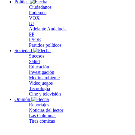
Política
Ciudadanos
Podemos
VOX
IU
Adelante Andalucía
PP
PSOE
Partidos políticos
Sociedad
Sucesos
Salud
Educación
Investigación
Medio ambiente
Videojuegos
Tecnología
Cine y televisión
Opinión
Reportajes
Noticias del lector
Las Columnas
Tiras cómicas