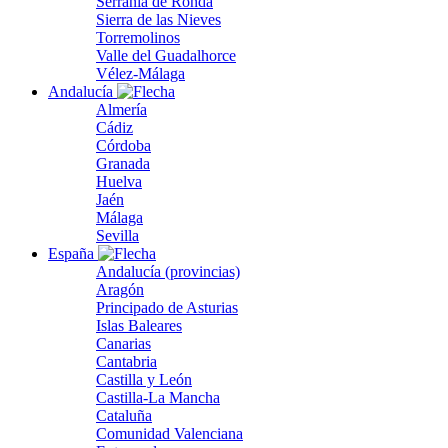
Serranía de Ronda
Sierra de las Nieves
Torremolinos
Valle del Guadalhorce
Vélez-Málaga
Andalucía
Almería
Cádiz
Córdoba
Granada
Huelva
Jaén
Málaga
Sevilla
España
Andalucía (provincias)
Aragón
Principado de Asturias
Islas Baleares
Canarias
Cantabria
Castilla y León
Castilla-La Mancha
Cataluña
Comunidad Valenciana