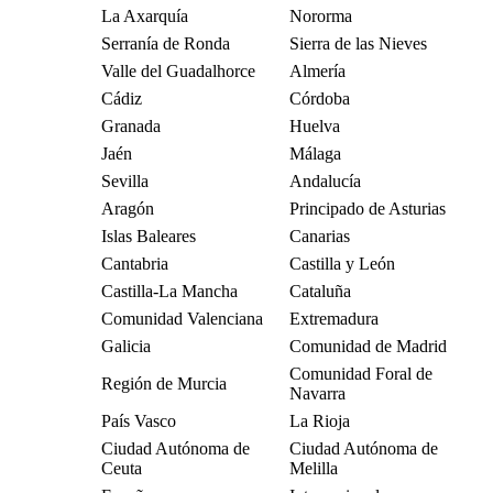
La Axarquía
Nororma
Serranía de Ronda
Sierra de las Nieves
Valle del Guadalhorce
Almería
Cádiz
Córdoba
Granada
Huelva
Jaén
Málaga
Sevilla
Andalucía
Aragón
Principado de Asturias
Islas Baleares
Canarias
Cantabria
Castilla y León
Castilla-La Mancha
Cataluña
Comunidad Valenciana
Extremadura
Galicia
Comunidad de Madrid
Comunidad Foral de
Región de Murcia
Navarra
País Vasco
La Rioja
Ciudad Autónoma de
Ciudad Autónoma de
Ceuta
Melilla