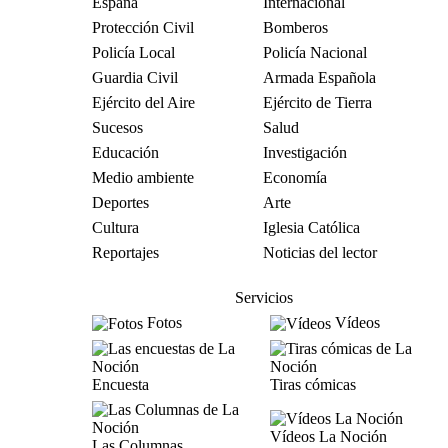
España
Internacional
Protección Civil
Bomberos
Policía Local
Policía Nacional
Guardia Civil
Armada Española
Ejército del Aire
Ejército de Tierra
Sucesos
Salud
Educación
Investigación
Medio ambiente
Economía
Deportes
Arte
Cultura
Iglesia Católica
Reportajes
Noticias del lector
Servicios
Fotos
Vídeos
Encuesta
Tiras cómicas
Vídeos La Noción
Las Columnas