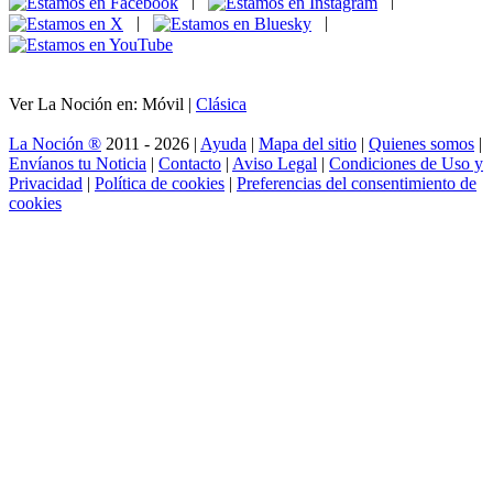
|
|
|
|
Ver La Noción en: Móvil |
Clásica
La Noción ®
2011 - 2026 |
Ayuda
|
Mapa del sitio
|
Quienes somos
|
Envíanos tu Noticia
|
Contacto
|
Aviso Legal
|
Condiciones de Uso y
Privacidad
|
Política de cookies
|
Preferencias del consentimiento de
cookies