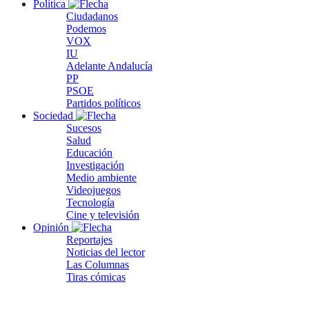
Política
Ciudadanos
Podemos
VOX
IU
Adelante Andalucía
PP
PSOE
Partidos políticos
Sociedad
Sucesos
Salud
Educación
Investigación
Medio ambiente
Videojuegos
Tecnología
Cine y televisión
Opinión
Reportajes
Noticias del lector
Las Columnas
Tiras cómicas