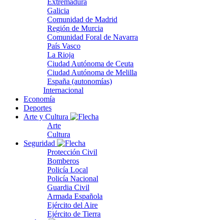
Extremadura
Galicia
Comunidad de Madrid
Región de Murcia
Comunidad Foral de Navarra
País Vasco
La Rioja
Ciudad Autónoma de Ceuta
Ciudad Autónoma de Melilla
España (autonomías)
Internacional
Economía
Deportes
Arte y Cultura
Arte
Cultura
Seguridad
Protección Civil
Bomberos
Policía Local
Policía Nacional
Guardia Civil
Armada Española
Ejército del Aire
Ejército de Tierra