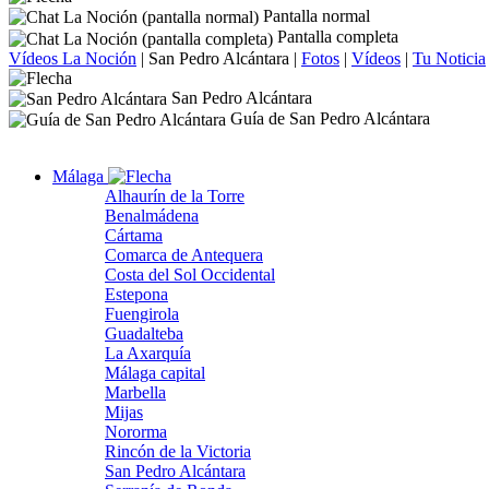
Pantalla normal
Pantalla completa
Vídeos La Noción
|
San Pedro Alcántara
|
Fotos
|
Vídeos
|
Tu Noticia
San Pedro Alcántara
Guía de San Pedro Alcántara
Málaga
Alhaurín de la Torre
Benalmádena
Cártama
Comarca de Antequera
Costa del Sol Occidental
Estepona
Fuengirola
Guadalteba
La Axarquía
Málaga capital
Marbella
Mijas
Nororma
Rincón de la Victoria
San Pedro Alcántara