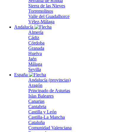
Serranía de Ronda
Sierra de las Nieves
Torremolinos
Valle del Guadalhorce
Vélez-Málaga
Andalucía
Almería
Cádiz
Córdoba
Granada
Huelva
Jaén
Málaga
Sevilla
España
Andalucía (provincias)
Aragón
Principado de Asturias
Islas Baleares
Canarias
Cantabria
Castilla y León
Castilla-La Mancha
Cataluña
Comunidad Valenciana