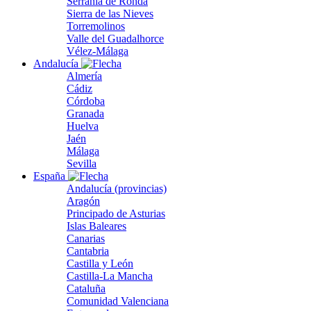
Serranía de Ronda
Sierra de las Nieves
Torremolinos
Valle del Guadalhorce
Vélez-Málaga
Andalucía
Almería
Cádiz
Córdoba
Granada
Huelva
Jaén
Málaga
Sevilla
España
Andalucía (provincias)
Aragón
Principado de Asturias
Islas Baleares
Canarias
Cantabria
Castilla y León
Castilla-La Mancha
Cataluña
Comunidad Valenciana