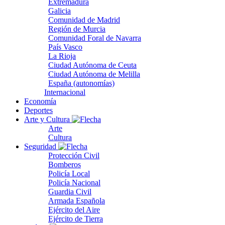
Extremadura
Galicia
Comunidad de Madrid
Región de Murcia
Comunidad Foral de Navarra
País Vasco
La Rioja
Ciudad Autónoma de Ceuta
Ciudad Autónoma de Melilla
España (autonomías)
Internacional
Economía
Deportes
Arte y Cultura
Arte
Cultura
Seguridad
Protección Civil
Bomberos
Policía Local
Policía Nacional
Guardia Civil
Armada Española
Ejército del Aire
Ejército de Tierra