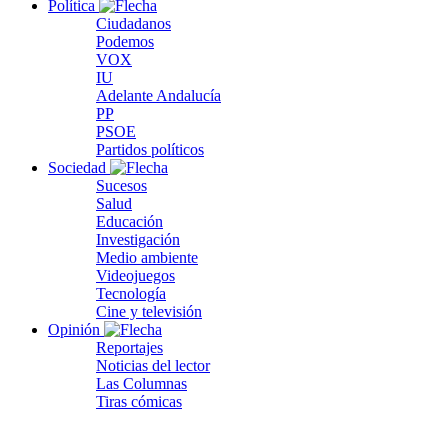
Política
Ciudadanos
Podemos
VOX
IU
Adelante Andalucía
PP
PSOE
Partidos políticos
Sociedad
Sucesos
Salud
Educación
Investigación
Medio ambiente
Videojuegos
Tecnología
Cine y televisión
Opinión
Reportajes
Noticias del lector
Las Columnas
Tiras cómicas