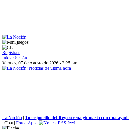
Regístrate
Iniciar Sesión
Viernes, 07 de Agosto de 2026 - 3:25 pm
La Noción
|
Torrejoncillo del Rey estrena gimnasio con una ayuda
|
Chat
|
Foro
|
App
|