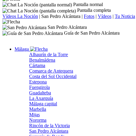
Pantalla normal
Pantalla completa
Vídeos La Noción
|
San Pedro Alcántara
|
Fotos
|
Vídeos
|
Tu Noticia
San Pedro Alcántara
Guía de San Pedro Alcántara
Málaga
Alhaurín de la Torre
Benalmádena
Cártama
Comarca de Antequera
Costa del Sol Occidental
Estepona
Fuengirola
Guadalteba
La Axarquía
Málaga capital
Marbella
Mijas
Nororma
Rincón de la Victoria
San Pedro Alcántara