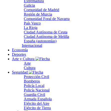
Extremadura
Galicia
Comunidad de Madrid
Región de Murcia
Comunidad Foral de Navarra
País Vasco
La Rioja
Ciudad Autónoma de Ceuta
Ciudad Autónoma de Melilla
España (autonomías)
Internacional
Economía
Deportes
Arte y Cultura
Arte
Cultura
Seguridad
Protección Civil
Bomberos
Policía Local
Policía Nacional
Guardia Civil
Armada Española
Ejército del Aire
Ejército de Tierra