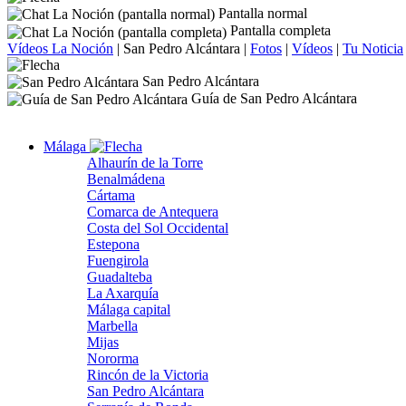
Pantalla normal
Pantalla completa
Vídeos La Noción
|
San Pedro Alcántara
|
Fotos
|
Vídeos
|
Tu Noticia
San Pedro Alcántara
Guía de San Pedro Alcántara
Málaga
Alhaurín de la Torre
Benalmádena
Cártama
Comarca de Antequera
Costa del Sol Occidental
Estepona
Fuengirola
Guadalteba
La Axarquía
Málaga capital
Marbella
Mijas
Nororma
Rincón de la Victoria
San Pedro Alcántara