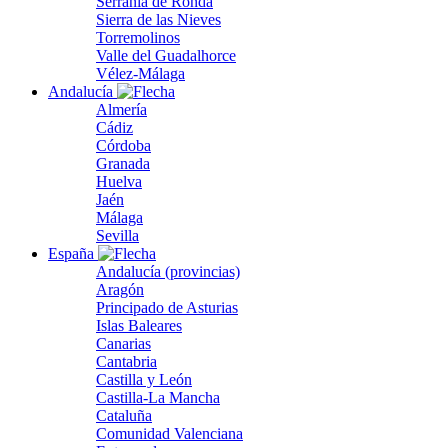
Serranía de Ronda
Sierra de las Nieves
Torremolinos
Valle del Guadalhorce
Vélez-Málaga
Andalucía
Almería
Cádiz
Córdoba
Granada
Huelva
Jaén
Málaga
Sevilla
España
Andalucía (provincias)
Aragón
Principado de Asturias
Islas Baleares
Canarias
Cantabria
Castilla y León
Castilla-La Mancha
Cataluña
Comunidad Valenciana