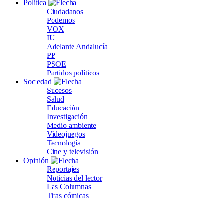
Política
Ciudadanos
Podemos
VOX
IU
Adelante Andalucía
PP
PSOE
Partidos políticos
Sociedad
Sucesos
Salud
Educación
Investigación
Medio ambiente
Videojuegos
Tecnología
Cine y televisión
Opinión
Reportajes
Noticias del lector
Las Columnas
Tiras cómicas