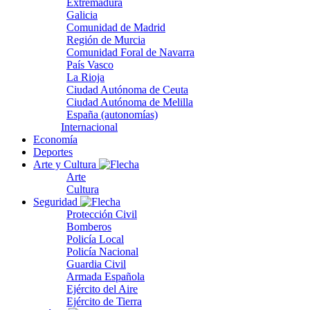
Extremadura
Galicia
Comunidad de Madrid
Región de Murcia
Comunidad Foral de Navarra
País Vasco
La Rioja
Ciudad Autónoma de Ceuta
Ciudad Autónoma de Melilla
España (autonomías)
Internacional
Economía
Deportes
Arte y Cultura
Arte
Cultura
Seguridad
Protección Civil
Bomberos
Policía Local
Policía Nacional
Guardia Civil
Armada Española
Ejército del Aire
Ejército de Tierra