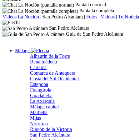
Pantalla normal
Pantalla completa
Vídeos La Noción
|
San Pedro Alcántara
|
Fotos
|
Vídeos
|
Tu Noticia
San Pedro Alcántara
Guía de San Pedro Alcántara
Málaga
Alhaurín de la Torre
Benalmádena
Cártama
Comarca de Antequera
Costa del Sol Occidental
Estepona
Fuengirola
Guadalteba
La Axarquía
Málaga capital
Marbella
Mijas
Nororma
Rincón de la Victoria
San Pedro Alcántara