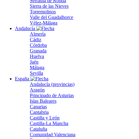
Serranía de Ronda
Sierra de las Nieves
Torremolinos
Valle del Guadalhorce
Vélez-Málaga
Andalucía
Almería
Cádiz
Córdoba
Granada
Huelva
Jaén
Málaga
Sevilla
España
Andalucía (provincias)
Aragón
Principado de Asturias
Islas Baleares
Canarias
Cantabria
Castilla y León
Castilla-La Mancha
Cataluña
Comunidad Valenciana