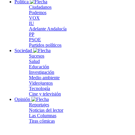
Política
Ciudadanos
Podemos
VOX
IU
Adelante Andalucía
PP
PSOE
Partidos políticos
Sociedad
Sucesos
Salud
Educación
Investigación
Medio ambiente
Videojuegos
Tecnología
Cine y televisión
Opinión
Reportajes
Noticias del lector
Las Columnas
Tiras cómicas