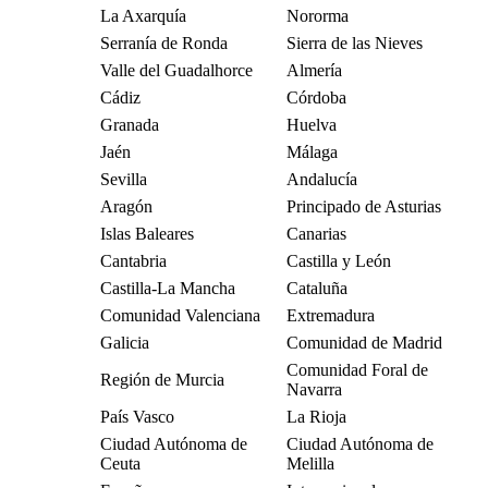
La Axarquía
Nororma
Serranía de Ronda
Sierra de las Nieves
Valle del Guadalhorce
Almería
Cádiz
Córdoba
Granada
Huelva
Jaén
Málaga
Sevilla
Andalucía
Aragón
Principado de Asturias
Islas Baleares
Canarias
Cantabria
Castilla y León
Castilla-La Mancha
Cataluña
Comunidad Valenciana
Extremadura
Galicia
Comunidad de Madrid
Comunidad Foral de
Región de Murcia
Navarra
País Vasco
La Rioja
Ciudad Autónoma de
Ciudad Autónoma de
Ceuta
Melilla