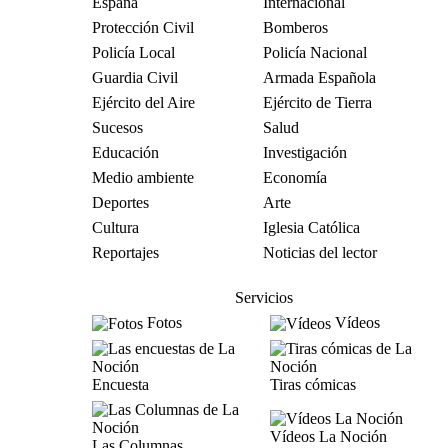
España
Internacional
Protección Civil
Bomberos
Policía Local
Policía Nacional
Guardia Civil
Armada Española
Ejército del Aire
Ejército de Tierra
Sucesos
Salud
Educación
Investigación
Medio ambiente
Economía
Deportes
Arte
Cultura
Iglesia Católica
Reportajes
Noticias del lector
Servicios
Fotos
Vídeos
Encuesta
Tiras cómicas
Vídeos La Noción
Las Columnas