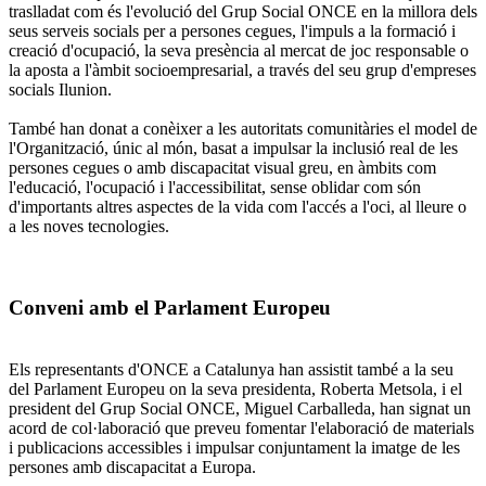
traslladat com és l'evolució del Grup Social ONCE en la millora dels
seus serveis socials per a persones cegues, l'impuls a la formació i
creació d'ocupació, la seva presència al mercat de joc responsable o
la aposta a l'àmbit socioempresarial, a través del seu grup d'empreses
socials Ilunion.
També han donat a conèixer a les autoritats comunitàries el model de
l'Organització, únic al món, basat a impulsar la inclusió real de les
persones cegues o amb discapacitat visual greu, en àmbits com
l'educació, l'ocupació i l'accessibilitat, sense oblidar com són
d'importants altres aspectes de la vida com l'accés a l'oci, al lleure o
a les noves tecnologies.
Conveni amb el Parlament Europeu
Els representants d'ONCE a Catalunya han assistit també a la seu
del Parlament Europeu on la seva presidenta, Roberta Metsola, i el
president del Grup Social ONCE, Miguel Carballeda, han signat un
acord de col·laboració que preveu fomentar l'elaboració de materials
i publicacions accessibles i impulsar conjuntament la imatge de les
persones amb discapacitat a Europa.