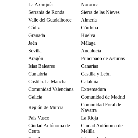
La Axarquía
Nororma
Serranía de Ronda
Sierra de las Nieves
Valle del Guadalhorce
Almería
Cádiz
Córdoba
Granada
Huelva
Jaén
Málaga
Sevilla
Andalucía
Aragón
Principado de Asturias
Islas Baleares
Canarias
Cantabria
Castilla y León
Castilla-La Mancha
Cataluña
Comunidad Valenciana
Extremadura
Galicia
Comunidad de Madrid
Comunidad Foral de
Región de Murcia
Navarra
País Vasco
La Rioja
Ciudad Autónoma de
Ciudad Autónoma de
Ceuta
Melilla