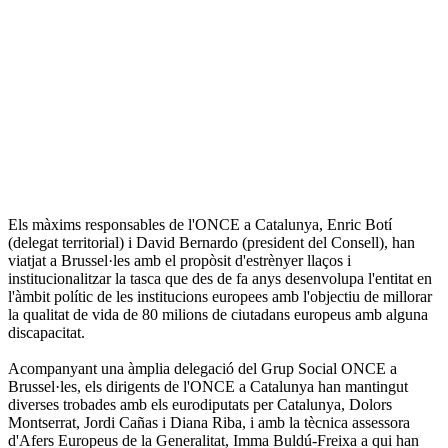
Els màxims responsables de l'ONCE a Catalunya, Enric Botí
(delegat territorial) i David Bernardo (president del Consell), han
viatjat a Brussel·les amb el propòsit d'estrènyer llaços i
institucionalitzar la tasca que des de fa anys desenvolupa l'entitat en
l'àmbit polític de les institucions europees amb l'objectiu de millorar
la qualitat de vida de 80 milions de ciutadans europeus amb alguna
discapacitat.
Acompanyant una àmplia delegació del Grup Social ONCE a
Brussel·les, els dirigents de l'ONCE a Catalunya han mantingut
diverses trobades amb els eurodiputats per Catalunya, Dolors
Montserrat, Jordi Cañas i Diana Riba, i amb la tècnica assessora
d'Afers Europeus de la Generalitat, Imma Buldú-Freixa a qui han