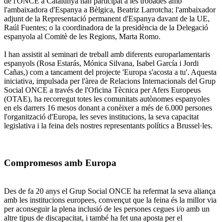
de l'ONCE a Catalunya han participat a les trobades amb
l'ambaixadora d'Espanya a Bèlgica, Beatriz Larrotcha; l'ambaixador
adjunt de la Representació permanent d'Espanya davant de la UE,
Raúl Fuentes; o la coordinadora de la presidència de la Delegació
espanyola al Comitè de les Regions, Marta Romo.
I han assistit al seminari de treball amb diferents europarlamentaris
espanyols (Rosa Estarás, Mónica Silvana, Isabel García i Jordi
Cañas,) com a tancament del projecte 'Europa s'acosta a tu'. Aquesta
iniciativa, impulsada per l'àrea de Relacions Internacionals del Grup
Social ONCE a través de l'Oficina Tècnica per Afers Europeus
(OTAE), ha recorregut totes les comunitats autònomes espanyoles
en els darrers 16 mesos donant a conèixer a més de 6.000 persones
l'organització d'Europa, les seves institucions, la seva capacitat
legislativa i la feina dels nostres representants polítics a Brussel·les.
Compromesos amb Europa
Des de fa 20 anys el Grup Social ONCE ha refermat la seva aliança
amb les institucions europees, convençut que la feina és la millor via
per aconseguir la plena inclusió de les persones cegues i/o amb un
altre tipus de discapacitat, i també ha fet una aposta per el