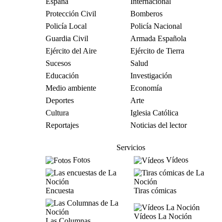
España
Internacional
Protección Civil
Bomberos
Policía Local
Policía Nacional
Guardia Civil
Armada Española
Ejército del Aire
Ejército de Tierra
Sucesos
Salud
Educación
Investigación
Medio ambiente
Economía
Deportes
Arte
Cultura
Iglesia Católica
Reportajes
Noticias del lector
Servicios
Fotos
Vídeos
Encuesta
Tiras cómicas
Vídeos La Noción
Las Columnas