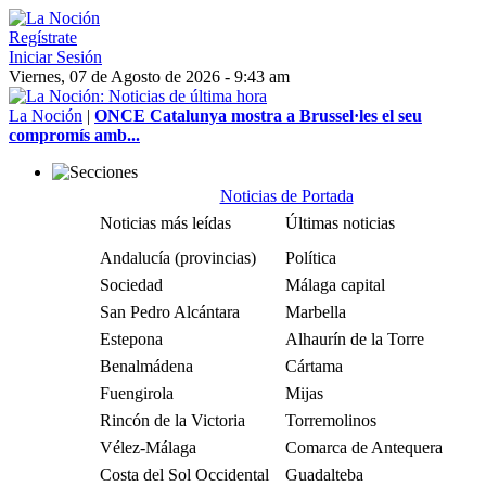
Regístrate
Iniciar Sesión
Viernes, 07 de Agosto de 2026 - 9:43 am
La Noción
|
ONCE Catalunya mostra a Brussel·les el seu
compromís amb...
Noticias de Portada
Noticias más leídas
Últimas noticias
Andalucía (provincias)
Política
Sociedad
Málaga capital
San Pedro Alcántara
Marbella
Estepona
Alhaurín de la Torre
Benalmádena
Cártama
Fuengirola
Mijas
Rincón de la Victoria
Torremolinos
Vélez-Málaga
Comarca de Antequera
Costa del Sol Occidental
Guadalteba