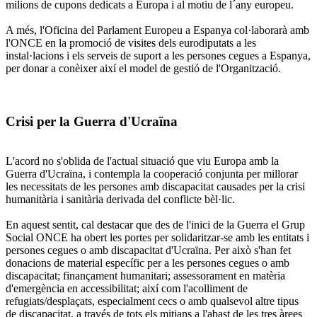
milions de cupons dedicats a Europa i al motiu de l´any europeu.
A més, l'Oficina del Parlament Europeu a Espanya col·laborarà amb
l'ONCE en la promoció de visites dels eurodiputats a les
instal·lacions i els serveis de suport a les persones cegues a Espanya,
per donar a conèixer així el model de gestió de l'Organització.
Crisi per la Guerra d'Ucraïna
L'acord no s'oblida de l'actual situació que viu Europa amb la
Guerra d'Ucraïna, i contempla la cooperació conjunta per millorar
les necessitats de les persones amb discapacitat causades per la crisi
humanitària i sanitària derivada del conflicte bèl·lic.
En aquest sentit, cal destacar que des de l'inici de la Guerra el Grup
Social ONCE ha obert les portes per solidaritzar-se amb les entitats i
persones cegues o amb discapacitat d'Ucraïna. Per això s'han fet
donacions de material específic per a les persones cegues o amb
discapacitat; finançament humanitari; assessorament en matèria
d'emergència en accessibilitat; així com l'acolliment de
refugiats/desplaçats, especialment cecs o amb qualsevol altre tipus
de discapacitat, a través de tots els mitjans a l'abast de les tres àrees