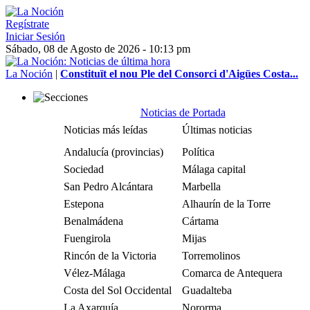
Regístrate
Iniciar Sesión
Sábado, 08 de Agosto de 2026 - 10:13 pm
La Noción
|
Constituït el nou Ple del Consorci d'Aigües Costa...
Noticias de Portada
Noticias más leídas
Últimas noticias
Andalucía (provincias)
Política
Sociedad
Málaga capital
San Pedro Alcántara
Marbella
Estepona
Alhaurín de la Torre
Benalmádena
Cártama
Fuengirola
Mijas
Rincón de la Victoria
Torremolinos
Vélez-Málaga
Comarca de Antequera
Costa del Sol Occidental
Guadalteba
La Axarquía
Nororma