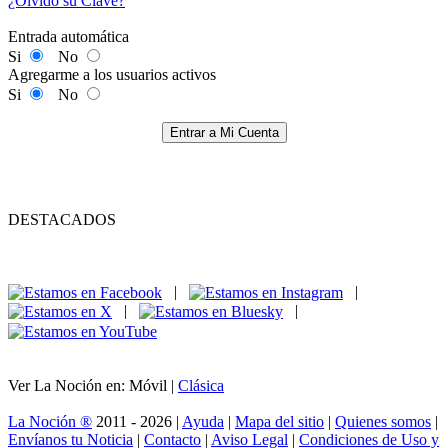
¿Olvidó su Clave?
Entrada automática
Si
No
Agregarme a los usuarios activos
Si
No
Entrar a Mi Cuenta
DESTACADOS
|
|
|
|
Ver La Noción en: Móvil |
Clásica
La Noción ®
2011 - 2026 |
Ayuda
|
Mapa del sitio
|
Quienes somos
|
Envíanos tu Noticia
|
Contacto
|
Aviso Legal
|
Condiciones de Uso y