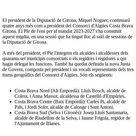
El president de la Diputació de Girona, Miquel Noguer, continuarà
quatre anys més com a president del Consorci d'Aigües Costa Brava
Girona. El Ple de l'ens per al mandat 2023-2027 s'ha constituït
aquest migdia, en una sessió que ha tingut lloc al saló de sessions de
la Diputació de Girona.
A més del president, el Ple l'integren els alcaldes i alcaldesses dels
quaranta-set municipis consorciats o els regidors i regidores a qui
hagin delegat les funcions. També ha quedat definida la nova Junta
de Govern, composta pel president i sis vocals representants dels tres
trams geogràfics del Consorci d'Aigües. Són els següents:
Costa Brava Nord (Alt Empordà): Lluís Bosch, alcalde de
Colera, i Anna Massot, alcaldessa de Castelló d'Empúries.
Costa Brava Centre (Baix Empordà): Carles Pi, alcalde de
Pals, i Jordi Soler, alcalde de Calonge i Sant Antoni.
Costa Brava Sud (Selva i Gironès): Josep Lluís Santamaria,
alcalde de Riudellots de la Selva, i Jaume Frigola, regidor de
l'Ajuntament de Blanes.