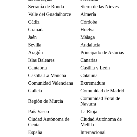
Serranía de Ronda
Sierra de las Nieves
Valle del Guadalhorce
Almería
Cádiz
Córdoba
Granada
Huelva
Jaén
Málaga
Sevilla
Andalucía
Aragón
Principado de Asturias
Islas Baleares
Canarias
Cantabria
Castilla y León
Castilla-La Mancha
Cataluña
Comunidad Valenciana
Extremadura
Galicia
Comunidad de Madrid
Comunidad Foral de
Región de Murcia
Navarra
País Vasco
La Rioja
Ciudad Autónoma de
Ciudad Autónoma de
Ceuta
Melilla
España
Internacional