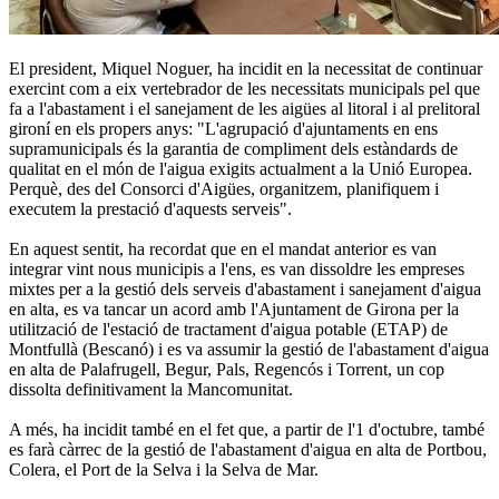
El president, Miquel Noguer, ha incidit en la necessitat de continuar
exercint com a eix vertebrador de les necessitats municipals pel que
fa a l'abastament i el sanejament de les aigües al litoral i al prelitoral
gironí en els propers anys: "L'agrupació d'ajuntaments en ens
supramunicipals és la garantia de compliment dels estàndards de
qualitat en el món de l'aigua exigits actualment a la Unió Europea.
Perquè, des del Consorci d'Aigües, organitzem, planifiquem i
executem la prestació d'aquests serveis".
En aquest sentit, ha recordat que en el mandat anterior es van
integrar vint nous municipis a l'ens, es van dissoldre les empreses
mixtes per a la gestió dels serveis d'abastament i sanejament d'aigua
en alta, es va tancar un acord amb l'Ajuntament de Girona per la
utilització de l'estació de tractament d'aigua potable (ETAP) de
Montfullà (Bescanó) i es va assumir la gestió de l'abastament d'aigua
en alta de Palafrugell, Begur, Pals, Regencós i Torrent, un cop
dissolta definitivament la Mancomunitat.
A més, ha incidit també en el fet que, a partir de l'1 d'octubre, també
es farà càrrec de la gestió de l'abastament d'aigua en alta de Portbou,
Colera, el Port de la Selva i la Selva de Mar.