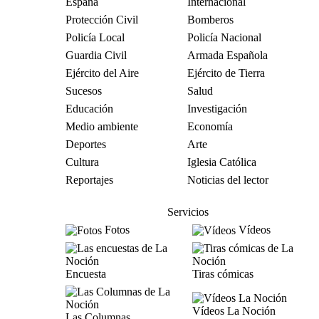
España
Internacional
Protección Civil
Bomberos
Policía Local
Policía Nacional
Guardia Civil
Armada Española
Ejército del Aire
Ejército de Tierra
Sucesos
Salud
Educación
Investigación
Medio ambiente
Economía
Deportes
Arte
Cultura
Iglesia Católica
Reportajes
Noticias del lector
Servicios
Fotos
Vídeos
Encuesta
Tiras cómicas
Vídeos La Noción
Las Columnas