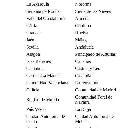
La Axarquía
Nororma
Serranía de Ronda
Sierra de las Nieves
Valle del Guadalhorce
Almería
Cádiz
Córdoba
Granada
Huelva
Jaén
Málaga
Sevilla
Andalucía
Aragón
Principado de Asturias
Islas Baleares
Canarias
Cantabria
Castilla y León
Castilla-La Mancha
Cataluña
Comunidad Valenciana
Extremadura
Galicia
Comunidad de Madrid
Comunidad Foral de
Región de Murcia
Navarra
País Vasco
La Rioja
Ciudad Autónoma de
Ciudad Autónoma de
Ceuta
Melilla