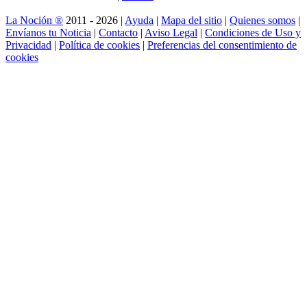
La Noción ®
2011 - 2026 |
Ayuda
|
Mapa del sitio
|
Quienes somos
|
Envíanos tu Noticia
|
Contacto
|
Aviso Legal
|
Condiciones de Uso y
Privacidad
|
Política de cookies
|
Preferencias del consentimiento de
cookies