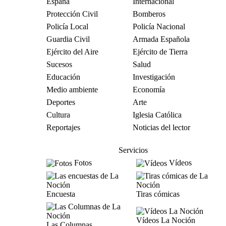
España
Internacional
Protección Civil
Bomberos
Policía Local
Policía Nacional
Guardia Civil
Armada Española
Ejército del Aire
Ejército de Tierra
Sucesos
Salud
Educación
Investigación
Medio ambiente
Economía
Deportes
Arte
Cultura
Iglesia Católica
Reportajes
Noticias del lector
Servicios
Fotos
Vídeos
Encuesta
Tiras cómicas
Vídeos La Noción
Las Columnas