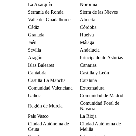
La Axarquía
Nororma
Serranía de Ronda
Sierra de las Nieves
Valle del Guadalhorce
Almería
Cádiz
Córdoba
Granada
Huelva
Jaén
Málaga
Sevilla
Andalucía
Aragón
Principado de Asturias
Islas Baleares
Canarias
Cantabria
Castilla y León
Castilla-La Mancha
Cataluña
Comunidad Valenciana
Extremadura
Galicia
Comunidad de Madrid
Comunidad Foral de
Región de Murcia
Navarra
País Vasco
La Rioja
Ciudad Autónoma de
Ciudad Autónoma de
Ceuta
Melilla