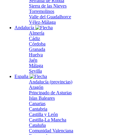
Serranía de Ronda
Sierra de las Nieves
Torremolinos
Valle del Guadalhorce
Vélez-Málaga
Andalucía
Almería
Cádiz
Córdoba
Granada
Huelva
Jaén
Málaga
Sevilla
España
Andalucía (provincias)
Aragón
Principado de Asturias
Islas Baleares
Canarias
Cantabria
Castilla y León
Castilla-La Mancha
Cataluña
Comunidad Valenciana