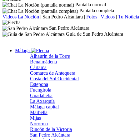
Pantalla normal
Pantalla completa
Vídeos La Noción
|
San Pedro Alcántara
|
Fotos
|
Vídeos
|
Tu Noticia
San Pedro Alcántara
Guía de San Pedro Alcántara
Málaga
Alhaurín de la Torre
Benalmádena
Cártama
Comarca de Antequera
Costa del Sol Occidental
Estepona
Fuengirola
Guadalteba
La Axarquía
Málaga capital
Marbella
Mijas
Nororma
Rincón de la Victoria
San Pedro Alcántara