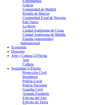
Extremadura
Galicia
Comunidad de Madrid
Región de Murcia
Comunidad Foral de Navarra
País Vasco
La Rioja
Ciudad Autónoma de Ceuta
Ciudad Autónoma de Melilla
España (autonomías)
Internacional
Economía
Deportes
Arte y Cultura
Arte
Cultura
Seguridad
Protección Civil
Bomberos
Policía Local
Policía Nacional
Guardia Civil
Armada Española
Ejército del Aire
Ejército de Tierra