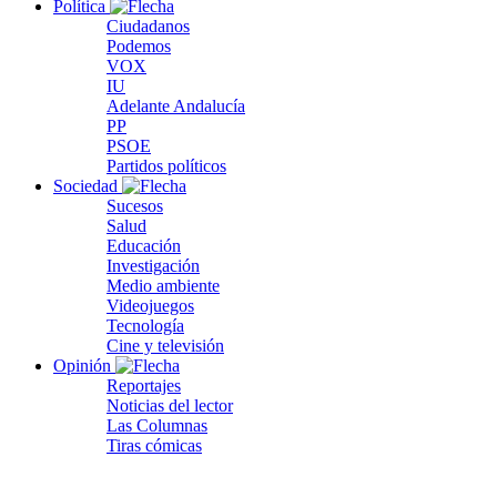
Política
Ciudadanos
Podemos
VOX
IU
Adelante Andalucía
PP
PSOE
Partidos políticos
Sociedad
Sucesos
Salud
Educación
Investigación
Medio ambiente
Videojuegos
Tecnología
Cine y televisión
Opinión
Reportajes
Noticias del lector
Las Columnas
Tiras cómicas