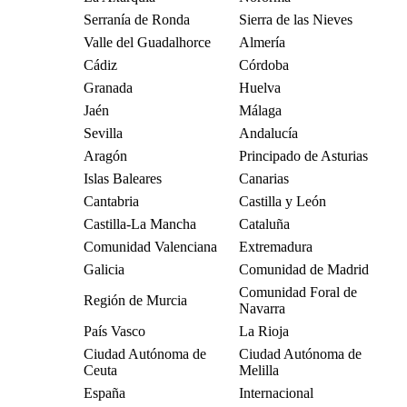
Serranía de Ronda
Sierra de las Nieves
Valle del Guadalhorce
Almería
Cádiz
Córdoba
Granada
Huelva
Jaén
Málaga
Sevilla
Andalucía
Aragón
Principado de Asturias
Islas Baleares
Canarias
Cantabria
Castilla y León
Castilla-La Mancha
Cataluña
Comunidad Valenciana
Extremadura
Galicia
Comunidad de Madrid
Comunidad Foral de
Región de Murcia
Navarra
País Vasco
La Rioja
Ciudad Autónoma de
Ciudad Autónoma de
Ceuta
Melilla
España
Internacional