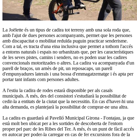
La Joëlette és un tipus de cadira tot terreny amb una sola roda que,
amb l'ajut de dues persones acompanyants, permet que les persones
amb discapacitat o mobilitat reduïda puguin practicar senderisme.
Com a tal, es tracta d'una eina inclusiva que permet a tothom l'accés
a entorns naturals i espais no urbanitzats que, per les característiques
de les seves pistes, camins i senders, no es poden usar les cadires
convencionals motoritzades o altres. La cadira va acompanyada d'un
parell de braços, un arnès de pit, un reposacaps, un parell
d'empunyadures laterals i una bossa d'emmagatzematge i és apta per
portar tant infants com persones adultes.
A l'estiu la cadira de rodes estarà disponible per als casals
municipals. A més, des del consistori s'estudiarà la possibilitat de
cedir-la a entitats de la ciutat que la necessitin. En cas d'haver-hi una
alta demanda, es plantejarà la possibilitat de comprar-ne una altra.
La cadira es guardarà al Pavelló Municipal Girona - Fontajau, ja que
està molt ben ubicat per a les sortides de descoberta de l'entorn
proper pel parc de les Ribes del Ter. A més, és un punt de fàcil accés
en autocar per poder-la carregar en cas de fer excursions fora de la