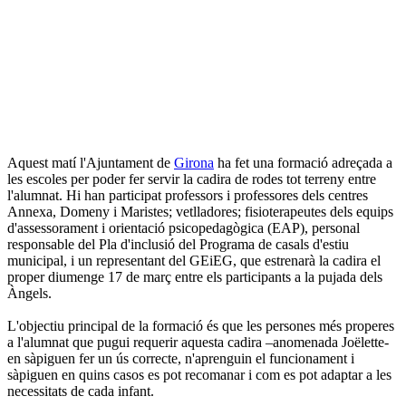
Aquest matí l'Ajuntament de
Girona
ha fet una formació adreçada a
les escoles per poder fer servir la cadira de rodes tot terreny entre
l'alumnat. Hi han participat professors i professores dels centres
Annexa, Domeny i Maristes; vetlladores; fisioterapeutes dels equips
d'assessorament i orientació psicopedagògica (EAP), personal
responsable del Pla d'inclusió del Programa de casals d'estiu
municipal, i un representant del GEiEG, que estrenarà la cadira el
proper diumenge 17 de març entre els participants a la pujada dels
Àngels.
L'objectiu principal de la formació és que les persones més properes
a l'alumnat que pugui requerir aquesta cadira –anomenada Joëlette-
en sàpiguen fer un ús correcte, n'aprenguin el funcionament i
sàpiguen en quins casos es pot recomanar i com es pot adaptar a les
necessitats de cada infant.