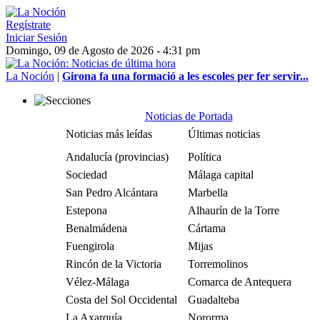
Regístrate
Iniciar Sesión
Domingo, 09 de Agosto de 2026 - 4:31 pm
La Noción
|
Girona fa una formació a les escoles per fer servir...
Noticias de Portada
Noticias más leídas
Últimas noticias
Andalucía (provincias)
Política
Sociedad
Málaga capital
San Pedro Alcántara
Marbella
Estepona
Alhaurín de la Torre
Benalmádena
Cártama
Fuengirola
Mijas
Rincón de la Victoria
Torremolinos
Vélez-Málaga
Comarca de Antequera
Costa del Sol Occidental
Guadalteba
La Axarquía
Nororma