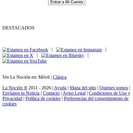
Entrar a Mi Cuenta
DESTACADOS
|
|
|
|
Ver La Noción en: Móvil |
Clásica
La Noción ®
2011 - 2026 |
Ayuda
|
Mapa del sitio
|
Quienes somos
|
Envíanos tu Noticia
|
Contacto
|
Aviso Legal
|
Condiciones de Uso y
Privacidad
|
Política de cookies
|
Preferencias del consentimiento de
cookies