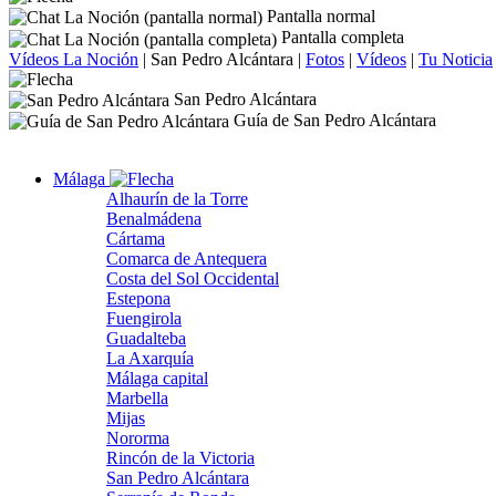
Pantalla normal
Pantalla completa
Vídeos La Noción
|
San Pedro Alcántara
|
Fotos
|
Vídeos
|
Tu Noticia
San Pedro Alcántara
Guía de San Pedro Alcántara
Málaga
Alhaurín de la Torre
Benalmádena
Cártama
Comarca de Antequera
Costa del Sol Occidental
Estepona
Fuengirola
Guadalteba
La Axarquía
Málaga capital
Marbella
Mijas
Nororma
Rincón de la Victoria
San Pedro Alcántara