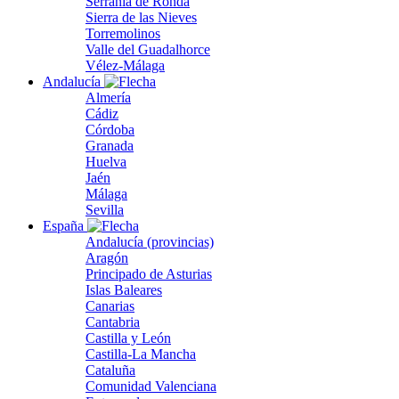
Serranía de Ronda
Sierra de las Nieves
Torremolinos
Valle del Guadalhorce
Vélez-Málaga
Andalucía
Almería
Cádiz
Córdoba
Granada
Huelva
Jaén
Málaga
Sevilla
España
Andalucía (provincias)
Aragón
Principado de Asturias
Islas Baleares
Canarias
Cantabria
Castilla y León
Castilla-La Mancha
Cataluña
Comunidad Valenciana