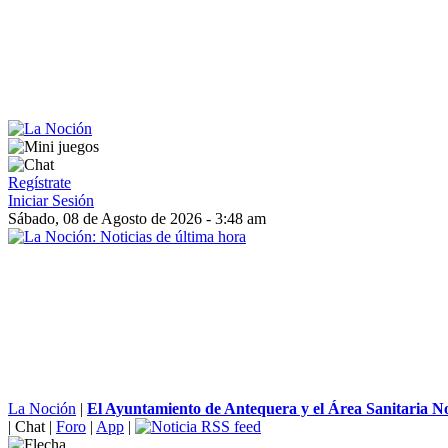
Regístrate
Iniciar Sesión
Sábado, 08 de Agosto de 2026 - 3:48 am
La Noción
|
El Ayuntamiento de Antequera y el Área Sanitaria No
|
Chat
|
Foro
|
App
|