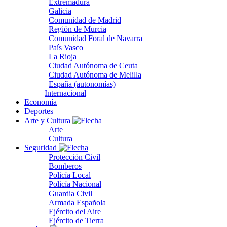
Extremadura
Galicia
Comunidad de Madrid
Región de Murcia
Comunidad Foral de Navarra
País Vasco
La Rioja
Ciudad Autónoma de Ceuta
Ciudad Autónoma de Melilla
España (autonomías)
Internacional
Economía
Deportes
Arte y Cultura
Arte
Cultura
Seguridad
Protección Civil
Bomberos
Policía Local
Policía Nacional
Guardia Civil
Armada Española
Ejército del Aire
Ejército de Tierra