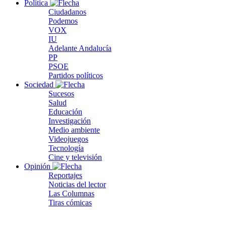
Política
Ciudadanos
Podemos
VOX
IU
Adelante Andalucía
PP
PSOE
Partidos políticos
Sociedad
Sucesos
Salud
Educación
Investigación
Medio ambiente
Videojuegos
Tecnología
Cine y televisión
Opinión
Reportajes
Noticias del lector
Las Columnas
Tiras cómicas