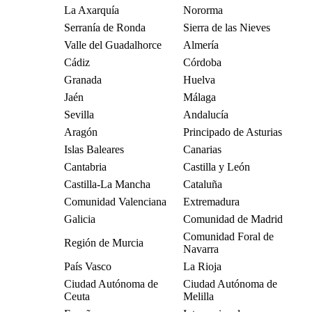
La Axarquía
Nororma
Serranía de Ronda
Sierra de las Nieves
Valle del Guadalhorce
Almería
Cádiz
Córdoba
Granada
Huelva
Jaén
Málaga
Sevilla
Andalucía
Aragón
Principado de Asturias
Islas Baleares
Canarias
Cantabria
Castilla y León
Castilla-La Mancha
Cataluña
Comunidad Valenciana
Extremadura
Galicia
Comunidad de Madrid
Comunidad Foral de
Región de Murcia
Navarra
País Vasco
La Rioja
Ciudad Autónoma de
Ciudad Autónoma de
Ceuta
Melilla