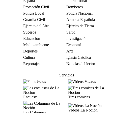
España
Internacional
Protección Civil
Bomberos
Policía Local
Policía Nacional
Guardia Civil
Armada Española
Ejército del Aire
Ejército de Tierra
Sucesos
Salud
Educación
Investigación
Medio ambiente
Economía
Deportes
Arte
Cultura
Iglesia Católica
Reportajes
Noticias del lector
Servicios
Fotos
Vídeos
Encuesta
Tiras cómicas
Vídeos La Noción
Las Columnas