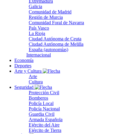
Extremadura
Galicia
Comunidad de Madrid
Región de Murcia
Comunidad Foral de Navarra
País Vasco
La Rioja
Ciudad Autónoma de Ceuta
Ciudad Autónoma de Melilla
España (autonomías)
Internacional
Economía
Deportes
Arte y Cultura
Arte
Cultura
Seguridad
Protección Civil
Bomberos
Policía Local
Policía Nacional
Guardia Civil
Armada Española
Ejército del Aire
Ejército de Tierra