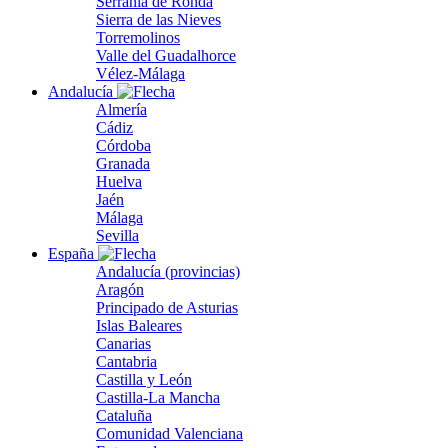
Serranía de Ronda
Sierra de las Nieves
Torremolinos
Valle del Guadalhorce
Vélez-Málaga
Andalucía
Almería
Cádiz
Córdoba
Granada
Huelva
Jaén
Málaga
Sevilla
España
Andalucía (provincias)
Aragón
Principado de Asturias
Islas Baleares
Canarias
Cantabria
Castilla y León
Castilla-La Mancha
Cataluña
Comunidad Valenciana