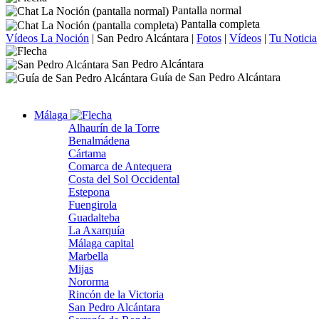
Pantalla normal
Pantalla completa
Vídeos La Noción
|
San Pedro Alcántara
|
Fotos
|
Vídeos
|
Tu Noticia
San Pedro Alcántara
Guía de San Pedro Alcántara
Málaga
Alhaurín de la Torre
Benalmádena
Cártama
Comarca de Antequera
Costa del Sol Occidental
Estepona
Fuengirola
Guadalteba
La Axarquía
Málaga capital
Marbella
Mijas
Nororma
Rincón de la Victoria
San Pedro Alcántara