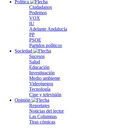
Política
Ciudadanos
Podemos
VOX
IU
Adelante Andalucía
PP
PSOE
Partidos políticos
Sociedad
Sucesos
Salud
Educación
Investigación
Medio ambiente
Videojuegos
Tecnología
Cine y televisión
Opinión
Reportajes
Noticias del lector
Las Columnas
Tiras cómicas