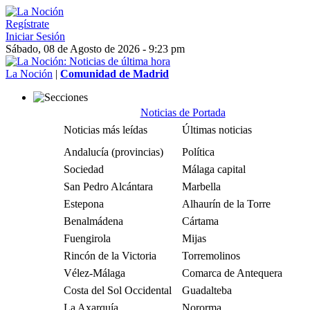
Regístrate
Iniciar Sesión
Sábado, 08 de Agosto de 2026 - 9:23 pm
La Noción
|
Comunidad de Madrid
Noticias de Portada
Noticias más leídas
Últimas noticias
Andalucía (provincias)
Política
Sociedad
Málaga capital
San Pedro Alcántara
Marbella
Estepona
Alhaurín de la Torre
Benalmádena
Cártama
Fuengirola
Mijas
Rincón de la Victoria
Torremolinos
Vélez-Málaga
Comarca de Antequera
Costa del Sol Occidental
Guadalteba
La Axarquía
Nororma