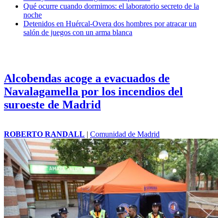
Qué ocurre cuando dormimos: el laboratorio secreto de la
noche
Detenidos en Huércal-Overa dos hombres por atracar un
salón de juegos con un arma blanca
Alcobendas acoge a evacuados de
Navalagamella por los incendios del
suroeste de Madrid
ROBERTO RANDALL
|
Comunidad de Madrid