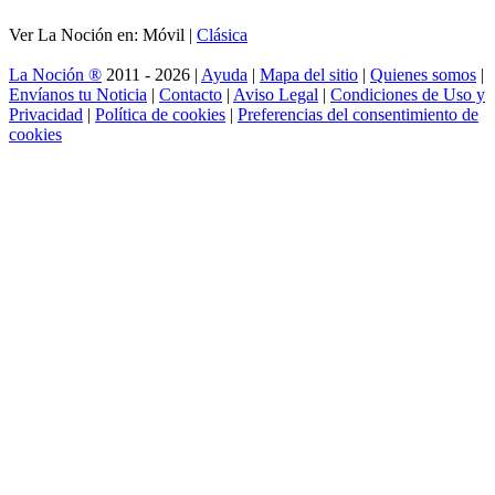
Ver La Noción en: Móvil |
Clásica
La Noción ®
2011 - 2026 |
Ayuda
|
Mapa del sitio
|
Quienes somos
|
Envíanos tu Noticia
|
Contacto
|
Aviso Legal
|
Condiciones de Uso y
Privacidad
|
Política de cookies
|
Preferencias del consentimiento de
cookies