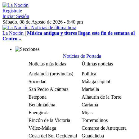
Regístrate
Iniciar Sesión
Sábado, 08 de Agosto de 2026 - 5:40 pm
La Noción
|
Música antigua y títeres llegan este fin de semana al
Centro...
Noticias de Portada
Noticias más leídas
Últimas noticias
Andalucía (provincias)
Política
Sociedad
Málaga capital
San Pedro Alcántara
Marbella
Estepona
Alhaurín de la Torre
Benalmádena
Cártama
Fuengirola
Mijas
Rincón de la Victoria
Torremolinos
Vélez-Málaga
Comarca de Antequera
Costa del Sol Occidental
Guadalteba