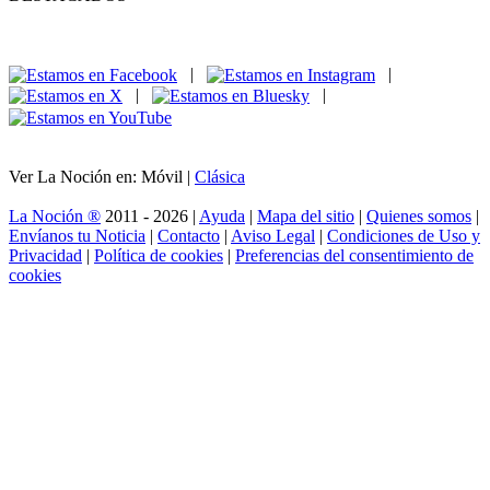
|
|
|
|
Ver La Noción en: Móvil |
Clásica
La Noción ®
2011 - 2026 |
Ayuda
|
Mapa del sitio
|
Quienes somos
|
Envíanos tu Noticia
|
Contacto
|
Aviso Legal
|
Condiciones de Uso y
Privacidad
|
Política de cookies
|
Preferencias del consentimiento de
cookies