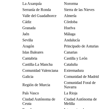
La Axarquía
Nororma
Serranía de Ronda
Sierra de las Nieves
Valle del Guadalhorce
Almería
Cádiz
Córdoba
Granada
Huelva
Jaén
Málaga
Sevilla
Andalucía
Aragón
Principado de Asturias
Islas Baleares
Canarias
Cantabria
Castilla y León
Castilla-La Mancha
Cataluña
Comunidad Valenciana
Extremadura
Galicia
Comunidad de Madrid
Comunidad Foral de
Región de Murcia
Navarra
País Vasco
La Rioja
Ciudad Autónoma de
Ciudad Autónoma de
Ceuta
Melilla