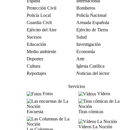
España
Internacional
Protección Civil
Bomberos
Policía Local
Policía Nacional
Guardia Civil
Armada Española
Ejército del Aire
Ejército de Tierra
Sucesos
Salud
Educación
Investigación
Medio ambiente
Economía
Deportes
Arte
Cultura
Iglesia Católica
Reportajes
Noticias del lector
Servicios
Fotos
Vídeos
Encuesta
Tiras cómicas
Vídeos La Noción
Las Columnas