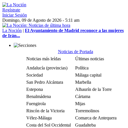
Regístrate
Iniciar Sesión
Domingo, 09 de Agosto de 2026 - 5:11 am
La Noción
|
El Ayuntamiento de Madrid reconoce a las mujeres
de Irán...
Noticias de Portada
Noticias más leídas
Últimas noticias
Andalucía (provincias)
Política
Sociedad
Málaga capital
San Pedro Alcántara
Marbella
Estepona
Alhaurín de la Torre
Benalmádena
Cártama
Fuengirola
Mijas
Rincón de la Victoria
Torremolinos
Vélez-Málaga
Comarca de Antequera
Costa del Sol Occidental
Guadalteba