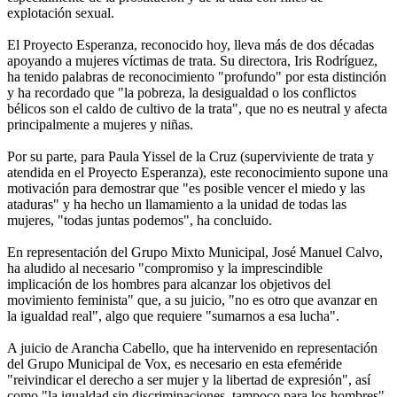
explotación sexual.
El Proyecto Esperanza, reconocido hoy, lleva más de dos décadas
apoyando a mujeres víctimas de trata. Su directora, Iris Rodríguez,
ha tenido palabras de reconocimiento "profundo" por esta distinción
y ha recordado que "la pobreza, la desigualdad o los conflictos
bélicos son el caldo de cultivo de la trata", que no es neutral y afecta
principalmente a mujeres y niñas.
Por su parte, para Paula Yissel de la Cruz (superviviente de trata y
atendida en el Proyecto Esperanza), este reconocimiento supone una
motivación para demostrar que "es posible vencer el miedo y las
ataduras" y ha hecho un llamamiento a la unidad de todas las
mujeres, "todas juntas podemos", ha concluido.
En representación del Grupo Mixto Municipal, José Manuel Calvo,
ha aludido al necesario "compromiso y la imprescindible
implicación de los hombres para alcanzar los objetivos del
movimiento feminista" que, a su juicio, "no es otro que avanzar en
la igualdad real", algo que requiere "sumarnos a esa lucha".
A juicio de Arancha Cabello, que ha intervenido en representación
del Grupo Municipal de Vox, es necesario en esta efeméride
"reivindicar el derecho a ser mujer y la libertad de expresión", así
como "la igualdad sin discriminaciones, tampoco para los hombres".