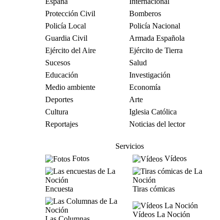
España
Internacional
Protección Civil
Bomberos
Policía Local
Policía Nacional
Guardia Civil
Armada Española
Ejército del Aire
Ejército de Tierra
Sucesos
Salud
Educación
Investigación
Medio ambiente
Economía
Deportes
Arte
Cultura
Iglesia Católica
Reportajes
Noticias del lector
Servicios
Fotos
Vídeos
Encuesta
Tiras cómicas
Vídeos La Noción
Las Columnas