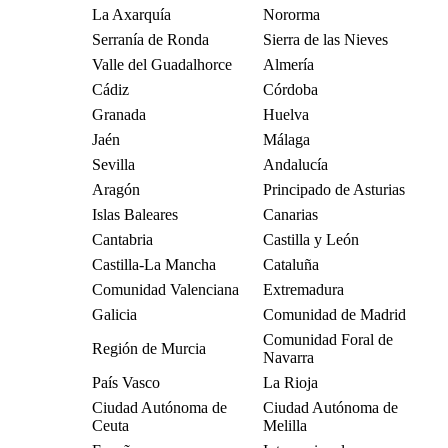
La Axarquía
Nororma
Serranía de Ronda
Sierra de las Nieves
Valle del Guadalhorce
Almería
Cádiz
Córdoba
Granada
Huelva
Jaén
Málaga
Sevilla
Andalucía
Aragón
Principado de Asturias
Islas Baleares
Canarias
Cantabria
Castilla y León
Castilla-La Mancha
Cataluña
Comunidad Valenciana
Extremadura
Galicia
Comunidad de Madrid
Comunidad Foral de
Región de Murcia
Navarra
País Vasco
La Rioja
Ciudad Autónoma de
Ciudad Autónoma de
Ceuta
Melilla