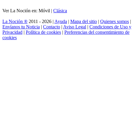
Ver La Noción en: Móvil |
Clásica
La Noción ®
2011 - 2026 |
Ayuda
|
Mapa del sitio
|
Quienes somos
|
Envíanos tu Noticia
|
Contacto
|
Aviso Legal
|
Condiciones de Uso y
Privacidad
|
Política de cookies
|
Preferencias del consentimiento de
cookies