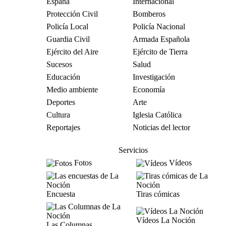
España
Internacional
Protección Civil
Bomberos
Policía Local
Policía Nacional
Guardia Civil
Armada Española
Ejército del Aire
Ejército de Tierra
Sucesos
Salud
Educación
Investigación
Medio ambiente
Economía
Deportes
Arte
Cultura
Iglesia Católica
Reportajes
Noticias del lector
Servicios
Fotos
Vídeos
Encuesta
Tiras cómicas
Vídeos La Noción
Las Columnas