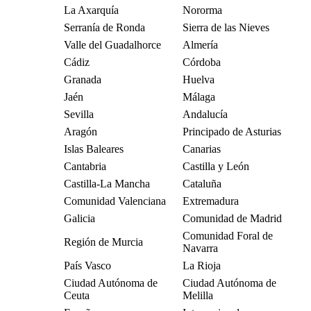
La Axarquía
Nororma
Serranía de Ronda
Sierra de las Nieves
Valle del Guadalhorce
Almería
Cádiz
Córdoba
Granada
Huelva
Jaén
Málaga
Sevilla
Andalucía
Aragón
Principado de Asturias
Islas Baleares
Canarias
Cantabria
Castilla y León
Castilla-La Mancha
Cataluña
Comunidad Valenciana
Extremadura
Galicia
Comunidad de Madrid
Comunidad Foral de
Región de Murcia
Navarra
País Vasco
La Rioja
Ciudad Autónoma de
Ciudad Autónoma de
Ceuta
Melilla