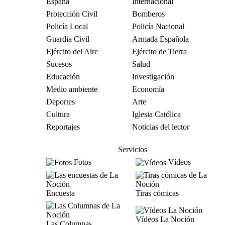
España
Internacional
Protección Civil
Bomberos
Policía Local
Policía Nacional
Guardia Civil
Armada Española
Ejército del Aire
Ejército de Tierra
Sucesos
Salud
Educación
Investigación
Medio ambiente
Economía
Deportes
Arte
Cultura
Iglesia Católica
Reportajes
Noticias del lector
Servicios
Fotos
Vídeos
Encuesta
Tiras cómicas
Vídeos La Noción
Las Columnas