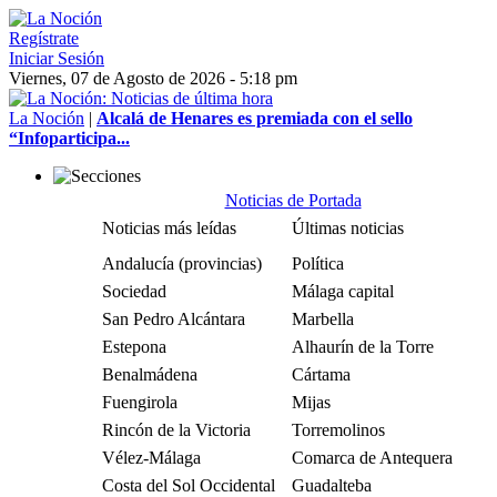
Regístrate
Iniciar Sesión
Viernes, 07 de Agosto de 2026 - 5:18 pm
La Noción
|
Alcalá de Henares es premiada con el sello
“Infoparticipa...
Noticias de Portada
Noticias más leídas
Últimas noticias
Andalucía (provincias)
Política
Sociedad
Málaga capital
San Pedro Alcántara
Marbella
Estepona
Alhaurín de la Torre
Benalmádena
Cártama
Fuengirola
Mijas
Rincón de la Victoria
Torremolinos
Vélez-Málaga
Comarca de Antequera
Costa del Sol Occidental
Guadalteba