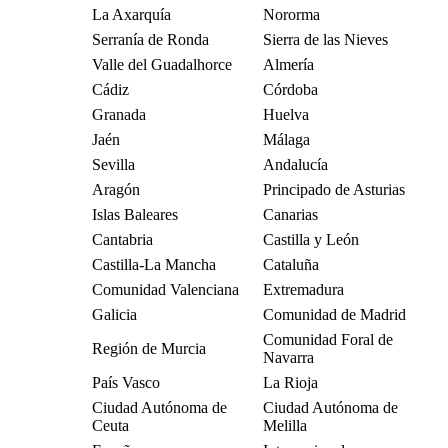
La Axarquía
Nororma
Serranía de Ronda
Sierra de las Nieves
Valle del Guadalhorce
Almería
Cádiz
Córdoba
Granada
Huelva
Jaén
Málaga
Sevilla
Andalucía
Aragón
Principado de Asturias
Islas Baleares
Canarias
Cantabria
Castilla y León
Castilla-La Mancha
Cataluña
Comunidad Valenciana
Extremadura
Galicia
Comunidad de Madrid
Comunidad Foral de
Región de Murcia
Navarra
País Vasco
La Rioja
Ciudad Autónoma de
Ciudad Autónoma de
Ceuta
Melilla