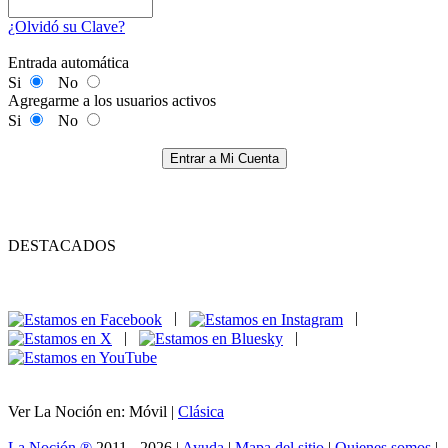
¿Olvidó su Clave?
Entrada automática
Si
No
Agregarme a los usuarios activos
Si
No
Entrar a Mi Cuenta
DESTACADOS
|
|
|
|
Ver La Noción en: Móvil |
Clásica
La Noción ®
2011 - 2026 |
Ayuda
|
Mapa del sitio
|
Quienes somos
|