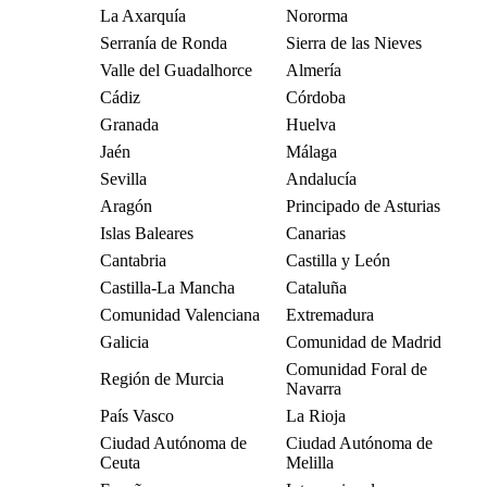
La Axarquía
Nororma
Serranía de Ronda
Sierra de las Nieves
Valle del Guadalhorce
Almería
Cádiz
Córdoba
Granada
Huelva
Jaén
Málaga
Sevilla
Andalucía
Aragón
Principado de Asturias
Islas Baleares
Canarias
Cantabria
Castilla y León
Castilla-La Mancha
Cataluña
Comunidad Valenciana
Extremadura
Galicia
Comunidad de Madrid
Comunidad Foral de
Región de Murcia
Navarra
País Vasco
La Rioja
Ciudad Autónoma de
Ciudad Autónoma de
Ceuta
Melilla