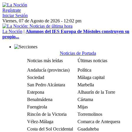
Regístrate
Iniciar Sesión
Viernes, 07 de Agosto de 2026 - 12:02 pm
La Noción
|
Alumnos del IES Europa de Móstoles construyen su
propio...
Noticias de Portada
Noticias más leídas
Últimas noticias
Andalucía (provincias)
Política
Sociedad
Málaga capital
San Pedro Alcántara
Marbella
Estepona
Alhaurín de la Torre
Benalmádena
Cártama
Fuengirola
Mijas
Rincón de la Victoria
Torremolinos
Vélez-Málaga
Comarca de Antequera
Costa del Sol Occidental
Guadalteba