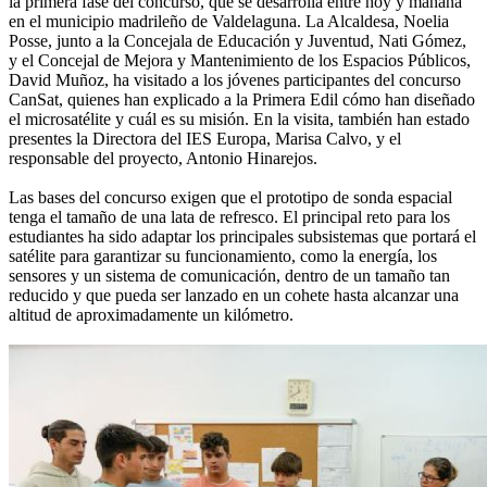
la primera fase del concurso, que se desarrolla entre hoy y mañana
en el municipio madrileño de Valdelaguna. La Alcaldesa, Noelia
Posse, junto a la Concejala de Educación y Juventud, Nati Gómez,
y el Concejal de Mejora y Mantenimiento de los Espacios Públicos,
David Muñoz, ha visitado a los jóvenes participantes del concurso
CanSat, quienes han explicado a la Primera Edil cómo han diseñado
el microsatélite y cuál es su misión. En la visita, también han estado
presentes la Directora del IES Europa, Marisa Calvo, y el
responsable del proyecto, Antonio Hinarejos.
Las bases del concurso exigen que el prototipo de sonda espacial
tenga el tamaño de una lata de refresco. El principal reto para los
estudiantes ha sido adaptar los principales subsistemas que portará el
satélite para garantizar su funcionamiento, como la energía, los
sensores y un sistema de comunicación, dentro de un tamaño tan
reducido y que pueda ser lanzado en un cohete hasta alcanzar una
altitud de aproximadamente un kilómetro.