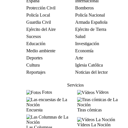
España
Internacional
Protección Civil
Bomberos
Policía Local
Policía Nacional
Guardia Civil
Armada Española
Ejército del Aire
Ejército de Tierra
Sucesos
Salud
Educación
Investigación
Medio ambiente
Economía
Deportes
Arte
Cultura
Iglesia Católica
Reportajes
Noticias del lector
Servicios
Fotos
Vídeos
Encuesta
Tiras cómicas
Vídeos La Noción
Las Columnas