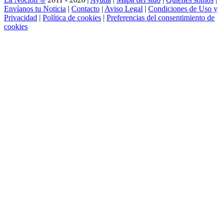
Envíanos tu Noticia
|
Contacto
|
Aviso Legal
|
Condiciones de Uso y
Privacidad
|
Política de cookies
|
Preferencias del consentimiento de
cookies