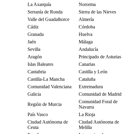
La Axarquía
Nororma
Serranía de Ronda
Sierra de las Nieves
Valle del Guadalhorce
Almería
Cádiz
Córdoba
Granada
Huelva
Jaén
Málaga
Sevilla
Andalucía
Aragón
Principado de Asturias
Islas Baleares
Canarias
Cantabria
Castilla y León
Castilla-La Mancha
Cataluña
Comunidad Valenciana
Extremadura
Galicia
Comunidad de Madrid
Comunidad Foral de
Región de Murcia
Navarra
País Vasco
La Rioja
Ciudad Autónoma de
Ciudad Autónoma de
Ceuta
Melilla