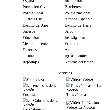
España
Internacional
Protección Civil
Bomberos
Policía Local
Policía Nacional
Guardia Civil
Armada Española
Ejército del Aire
Ejército de Tierra
Sucesos
Salud
Educación
Investigación
Medio ambiente
Economía
Deportes
Arte
Cultura
Iglesia Católica
Reportajes
Noticias del lector
Servicios
Fotos
Vídeos
Encuesta
Tiras cómicas
Vídeos La Noción
Las Columnas