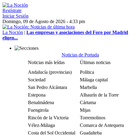
Regístrate
Iniciar Sesión
Domingo, 09 de Agosto de 2026 - 4:33 pm
La Noción
|
Las empresas y asociaciones del Foro por Madrid
eligen...
Noticias de Portada
Noticias más leídas
Últimas noticias
Andalucía (provincias)
Política
Sociedad
Málaga capital
San Pedro Alcántara
Marbella
Estepona
Alhaurín de la Torre
Benalmádena
Cártama
Fuengirola
Mijas
Rincón de la Victoria
Torremolinos
Vélez-Málaga
Comarca de Antequera
Costa del Sol Occidental
Guadalteba