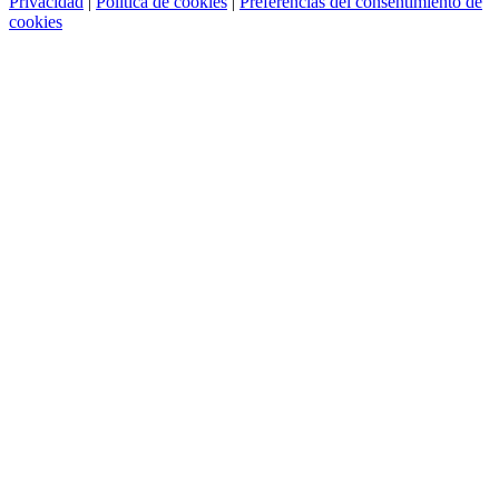
Privacidad
|
Política de cookies
|
Preferencias del consentimiento de
cookies