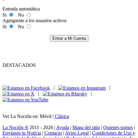
Entrada automática
Si
No
Agregarme a los usuarios activos
Si
No
Entrar a Mi Cuenta
DESTACADOS
|
|
|
|
Ver La Noción en: Móvil |
Clásica
La Noción ®
2011 - 2026 |
Ayuda
|
Mapa del sitio
|
Quienes somos
|
Envíanos tu Noticia
|
Contacto
|
Aviso Legal
|
Condiciones de Uso y