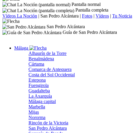
Pantalla normal
Pantalla completa
Vídeos La Noción
|
San Pedro Alcántara
|
Fotos
|
Vídeos
|
Tu Noticia
San Pedro Alcántara
Guía de San Pedro Alcántara
Málaga
Alhaurín de la Torre
Benalmádena
Cártama
Comarca de Antequera
Costa del Sol Occidental
Estepona
Fuengirola
Guadalteba
La Axarquía
Málaga capital
Marbella
Mijas
Nororma
Rincón de la Victoria
San Pedro Alcántara