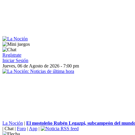
Regístrate
Iniciar Sesión
Jueves, 06 de Agosto de 2026 - 7:00 pm
La Noción
|
El mostoleño Rubén Legazpi, subcampeón del mundo d
|
Chat
|
Foro
|
App
|