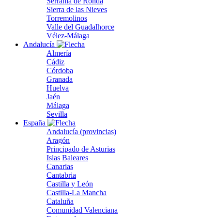
Serranía de Ronda
Sierra de las Nieves
Torremolinos
Valle del Guadalhorce
Vélez-Málaga
Andalucía
Almería
Cádiz
Córdoba
Granada
Huelva
Jaén
Málaga
Sevilla
España
Andalucía (provincias)
Aragón
Principado de Asturias
Islas Baleares
Canarias
Cantabria
Castilla y León
Castilla-La Mancha
Cataluña
Comunidad Valenciana