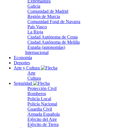
Extremadura
Galicia
Comunidad de Madrid
Región de Murcia
Comunidad Foral de Navarra
País Vasco
La Rioja
Ciudad Autónoma de Ceuta
Ciudad Autónoma de Melilla
España (autonomías)
Internacional
Economía
Deportes
Arte y Cultura
Arte
Cultura
Seguridad
Protección Civil
Bomberos
Policía Local
Policía Nacional
Guardia Civil
Armada Española
Ejército del Aire
Ejército de Tierra