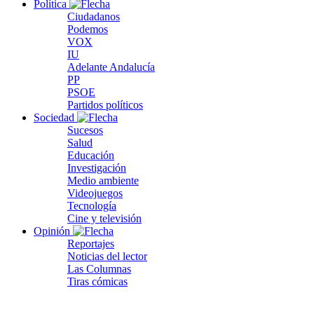
Política
Ciudadanos
Podemos
VOX
IU
Adelante Andalucía
PP
PSOE
Partidos políticos
Sociedad
Sucesos
Salud
Educación
Investigación
Medio ambiente
Videojuegos
Tecnología
Cine y televisión
Opinión
Reportajes
Noticias del lector
Las Columnas
Tiras cómicas