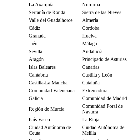
La Axarquía
Nororma
Serranía de Ronda
Sierra de las Nieves
Valle del Guadalhorce
Almería
Cádiz
Córdoba
Granada
Huelva
Jaén
Málaga
Sevilla
Andalucía
Aragón
Principado de Asturias
Islas Baleares
Canarias
Cantabria
Castilla y León
Castilla-La Mancha
Cataluña
Comunidad Valenciana
Extremadura
Galicia
Comunidad de Madrid
Comunidad Foral de
Región de Murcia
Navarra
País Vasco
La Rioja
Ciudad Autónoma de
Ciudad Autónoma de
Ceuta
Melilla