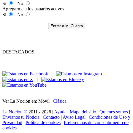
Si
No
Agregarme a los usuarios activos
Si
No
Entrar a Mi Cuenta
DESTACADOS
|
|
|
|
Ver La Noción en: Móvil |
Clásica
La Noción ®
2011 - 2026 |
Ayuda
|
Mapa del sitio
|
Quienes somos
|
Envíanos tu Noticia
|
Contacto
|
Aviso Legal
|
Condiciones de Uso y
Privacidad
|
Política de cookies
|
Preferencias del consentimiento de
cookies