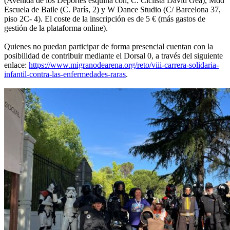
(Avenida de los Deportes esquina con, C. Ciclista David Gea), Mdd
Escuela de Baile (C. París, 2) y W Dance Studio (C/ Barcelona 37,
piso 2C- 4). El coste de la inscripción es de 5 € (más gastos de
gestión de la plataforma online).
Quienes no puedan participar de forma presencial cuentan con la
posibilidad de contribuir mediante el Dorsal 0, a través del siguiente
enlace:
https://www.migranodearena.org/reto/viii-carrera-solidaria-
infantil-contra-las-enfermedades-raras
.