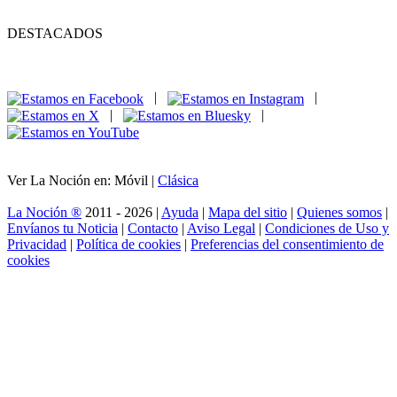
DESTACADOS
|
|
|
|
Ver La Noción en: Móvil |
Clásica
La Noción ®
2011 - 2026 |
Ayuda
|
Mapa del sitio
|
Quienes somos
|
Envíanos tu Noticia
|
Contacto
|
Aviso Legal
|
Condiciones de Uso y
Privacidad
|
Política de cookies
|
Preferencias del consentimiento de
cookies