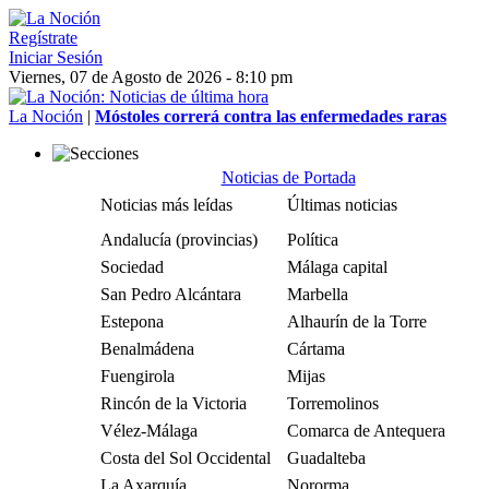
Regístrate
Iniciar Sesión
Viernes, 07 de Agosto de 2026 - 8:10 pm
La Noción
|
Móstoles correrá contra las enfermedades raras
Noticias de Portada
Noticias más leídas
Últimas noticias
Andalucía (provincias)
Política
Sociedad
Málaga capital
San Pedro Alcántara
Marbella
Estepona
Alhaurín de la Torre
Benalmádena
Cártama
Fuengirola
Mijas
Rincón de la Victoria
Torremolinos
Vélez-Málaga
Comarca de Antequera
Costa del Sol Occidental
Guadalteba
La Axarquía
Nororma