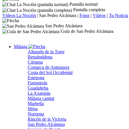
Pantalla normal
Pantalla completa
Vídeos La Noción
|
San Pedro Alcántara
|
Fotos
|
Vídeos
|
Tu Noticia
San Pedro Alcántara
Guía de San Pedro Alcántara
Málaga
Alhaurín de la Torre
Benalmádena
Cártama
Comarca de Antequera
Costa del Sol Occidental
Estepona
Fuengirola
Guadalteba
La Axarquía
Málaga capital
Marbella
Mijas
Nororma
Rincón de la Victoria
San Pedro Alcántara