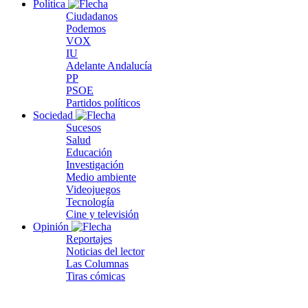
Política
Ciudadanos
Podemos
VOX
IU
Adelante Andalucía
PP
PSOE
Partidos políticos
Sociedad
Sucesos
Salud
Educación
Investigación
Medio ambiente
Videojuegos
Tecnología
Cine y televisión
Opinión
Reportajes
Noticias del lector
Las Columnas
Tiras cómicas