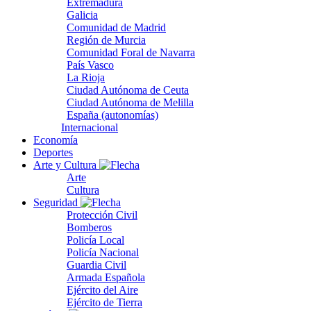
Extremadura
Galicia
Comunidad de Madrid
Región de Murcia
Comunidad Foral de Navarra
País Vasco
La Rioja
Ciudad Autónoma de Ceuta
Ciudad Autónoma de Melilla
España (autonomías)
Internacional
Economía
Deportes
Arte y Cultura
Arte
Cultura
Seguridad
Protección Civil
Bomberos
Policía Local
Policía Nacional
Guardia Civil
Armada Española
Ejército del Aire
Ejército de Tierra