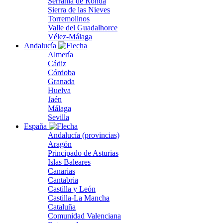
Serranía de Ronda
Sierra de las Nieves
Torremolinos
Valle del Guadalhorce
Vélez-Málaga
Andalucía
Almería
Cádiz
Córdoba
Granada
Huelva
Jaén
Málaga
Sevilla
España
Andalucía (provincias)
Aragón
Principado de Asturias
Islas Baleares
Canarias
Cantabria
Castilla y León
Castilla-La Mancha
Cataluña
Comunidad Valenciana