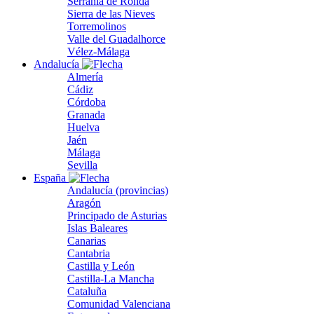
Serranía de Ronda
Sierra de las Nieves
Torremolinos
Valle del Guadalhorce
Vélez-Málaga
Andalucía
Almería
Cádiz
Córdoba
Granada
Huelva
Jaén
Málaga
Sevilla
España
Andalucía (provincias)
Aragón
Principado de Asturias
Islas Baleares
Canarias
Cantabria
Castilla y León
Castilla-La Mancha
Cataluña
Comunidad Valenciana