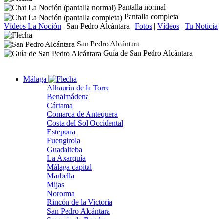
Pantalla normal
Pantalla completa
Vídeos La Noción
|
San Pedro Alcántara
|
Fotos
|
Vídeos
|
Tu Noticia
San Pedro Alcántara
Guía de San Pedro Alcántara
Málaga
Alhaurín de la Torre
Benalmádena
Cártama
Comarca de Antequera
Costa del Sol Occidental
Estepona
Fuengirola
Guadalteba
La Axarquía
Málaga capital
Marbella
Mijas
Nororma
Rincón de la Victoria
San Pedro Alcántara