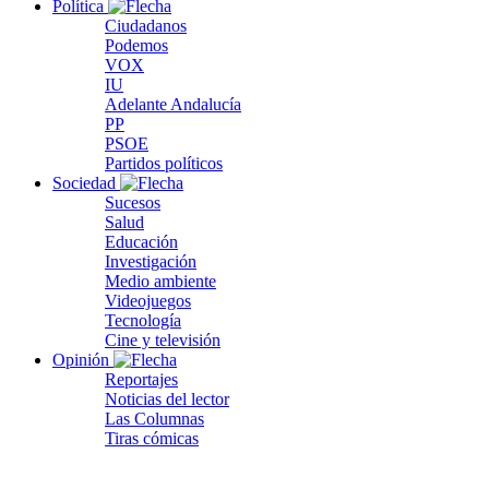
Política
Ciudadanos
Podemos
VOX
IU
Adelante Andalucía
PP
PSOE
Partidos políticos
Sociedad
Sucesos
Salud
Educación
Investigación
Medio ambiente
Videojuegos
Tecnología
Cine y televisión
Opinión
Reportajes
Noticias del lector
Las Columnas
Tiras cómicas