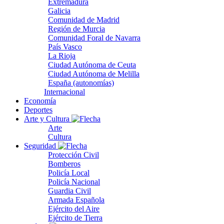
Extremadura
Galicia
Comunidad de Madrid
Región de Murcia
Comunidad Foral de Navarra
País Vasco
La Rioja
Ciudad Autónoma de Ceuta
Ciudad Autónoma de Melilla
España (autonomías)
Internacional
Economía
Deportes
Arte y Cultura
Arte
Cultura
Seguridad
Protección Civil
Bomberos
Policía Local
Policía Nacional
Guardia Civil
Armada Española
Ejército del Aire
Ejército de Tierra