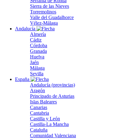
Serranía de Ronda
Sierra de las Nieves
Torremolinos
Valle del Guadalhorce
Vélez-Málaga
Andalucía
Almería
Cádiz
Córdoba
Granada
Huelva
Jaén
Málaga
Sevilla
España
Andalucía (provincias)
Aragón
Principado de Asturias
Islas Baleares
Canarias
Cantabria
Castilla y León
Castilla-La Mancha
Cataluña
Comunidad Valenciana