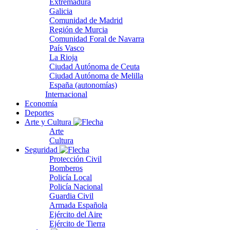
Extremadura
Galicia
Comunidad de Madrid
Región de Murcia
Comunidad Foral de Navarra
País Vasco
La Rioja
Ciudad Autónoma de Ceuta
Ciudad Autónoma de Melilla
España (autonomías)
Internacional
Economía
Deportes
Arte y Cultura
Arte
Cultura
Seguridad
Protección Civil
Bomberos
Policía Local
Policía Nacional
Guardia Civil
Armada Española
Ejército del Aire
Ejército de Tierra