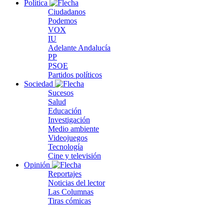
Política
Ciudadanos
Podemos
VOX
IU
Adelante Andalucía
PP
PSOE
Partidos políticos
Sociedad
Sucesos
Salud
Educación
Investigación
Medio ambiente
Videojuegos
Tecnología
Cine y televisión
Opinión
Reportajes
Noticias del lector
Las Columnas
Tiras cómicas