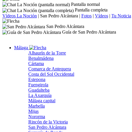
Pantalla normal
Pantalla completa
Vídeos La Noción
|
San Pedro Alcántara
|
Fotos
|
Vídeos
|
Tu Noticia
San Pedro Alcántara
Guía de San Pedro Alcántara
Málaga
Alhaurín de la Torre
Benalmádena
Cártama
Comarca de Antequera
Costa del Sol Occidental
Estepona
Fuengirola
Guadalteba
La Axarquía
Málaga capital
Marbella
Mijas
Nororma
Rincón de la Victoria
San Pedro Alcántara