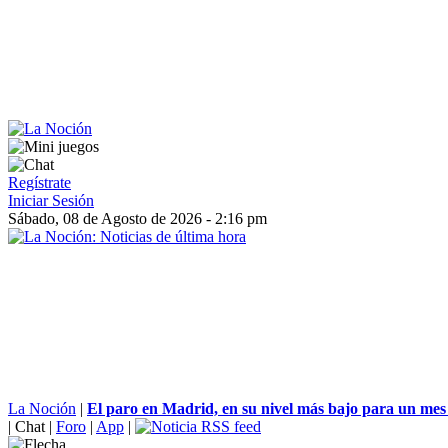
Regístrate
Iniciar Sesión
Sábado, 08 de Agosto de 2026 - 2:16 pm
La Noción
|
El paro en Madrid, en su nivel más bajo para un mes 
|
Chat
|
Foro
|
App
|