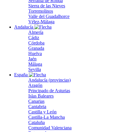
Serranía de Ronda
Sierra de las Nieves
Torremolinos
Valle del Guadalhorce
Vélez-Málaga
Andalucía
Almería
Cádiz
Córdoba
Granada
Huelva
Jaén
Málaga
Sevilla
España
Andalucía (provincias)
Aragón
Principado de Asturias
Islas Baleares
Canarias
Cantabria
Castilla y León
Castilla-La Mancha
Cataluña
Comunidad Valenciana