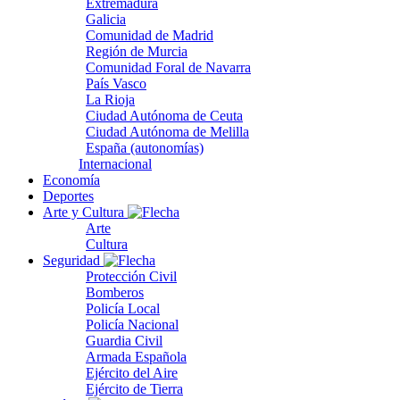
Extremadura
Galicia
Comunidad de Madrid
Región de Murcia
Comunidad Foral de Navarra
País Vasco
La Rioja
Ciudad Autónoma de Ceuta
Ciudad Autónoma de Melilla
España (autonomías)
Internacional
Economía
Deportes
Arte y Cultura
Arte
Cultura
Seguridad
Protección Civil
Bomberos
Policía Local
Policía Nacional
Guardia Civil
Armada Española
Ejército del Aire
Ejército de Tierra