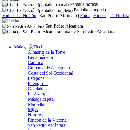
Pantalla normal
Pantalla completa
Vídeos La Noción
|
San Pedro Alcántara
|
Fotos
|
Vídeos
|
Tu Noticia
San Pedro Alcántara
Guía de San Pedro Alcántara
Málaga
Alhaurín de la Torre
Benalmádena
Cártama
Comarca de Antequera
Costa del Sol Occidental
Estepona
Fuengirola
Guadalteba
La Axarquía
Málaga capital
Marbella
Mijas
Nororma
Rincón de la Victoria
San Pedro Alcántara