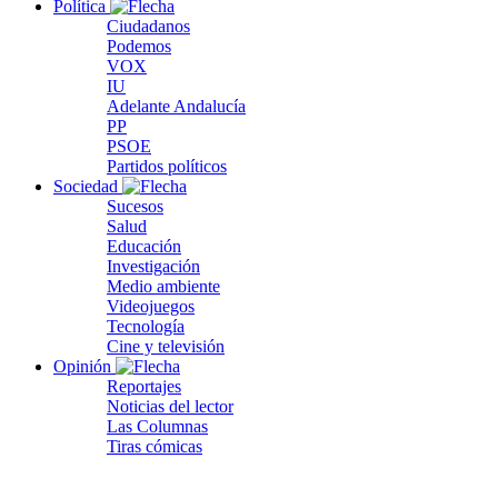
Política
Ciudadanos
Podemos
VOX
IU
Adelante Andalucía
PP
PSOE
Partidos políticos
Sociedad
Sucesos
Salud
Educación
Investigación
Medio ambiente
Videojuegos
Tecnología
Cine y televisión
Opinión
Reportajes
Noticias del lector
Las Columnas
Tiras cómicas