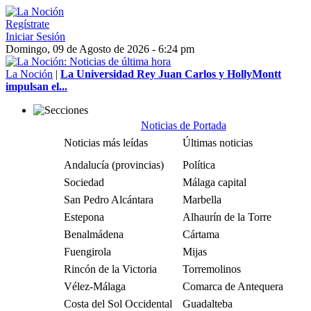
Regístrate
Iniciar Sesión
Domingo, 09 de Agosto de 2026 - 6:24 pm
La Noción
|
La Universidad Rey Juan Carlos y HollyMontt
impulsan el...
Noticias de Portada
Noticias más leídas
Últimas noticias
Andalucía (provincias)
Política
Sociedad
Málaga capital
San Pedro Alcántara
Marbella
Estepona
Alhaurín de la Torre
Benalmádena
Cártama
Fuengirola
Mijas
Rincón de la Victoria
Torremolinos
Vélez-Málaga
Comarca de Antequera
Costa del Sol Occidental
Guadalteba