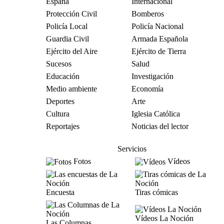
España
Internacional
Protección Civil
Bomberos
Policía Local
Policía Nacional
Guardia Civil
Armada Española
Ejército del Aire
Ejército de Tierra
Sucesos
Salud
Educación
Investigación
Medio ambiente
Economía
Deportes
Arte
Cultura
Iglesia Católica
Reportajes
Noticias del lector
Servicios
Fotos
Vídeos
Encuesta
Tiras cómicas
Vídeos La Noción
Las Columnas