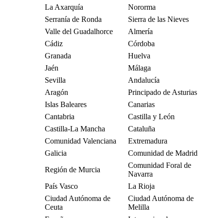
La Axarquía
Nororma
Serranía de Ronda
Sierra de las Nieves
Valle del Guadalhorce
Almería
Cádiz
Córdoba
Granada
Huelva
Jaén
Málaga
Sevilla
Andalucía
Aragón
Principado de Asturias
Islas Baleares
Canarias
Cantabria
Castilla y León
Castilla-La Mancha
Cataluña
Comunidad Valenciana
Extremadura
Galicia
Comunidad de Madrid
Comunidad Foral de
Región de Murcia
Navarra
País Vasco
La Rioja
Ciudad Autónoma de
Ciudad Autónoma de
Ceuta
Melilla