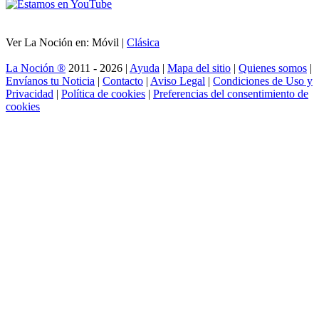
Ver La Noción en: Móvil |
Clásica
La Noción ®
2011 - 2026 |
Ayuda
|
Mapa del sitio
|
Quienes somos
|
Envíanos tu Noticia
|
Contacto
|
Aviso Legal
|
Condiciones de Uso y
Privacidad
|
Política de cookies
|
Preferencias del consentimiento de
cookies