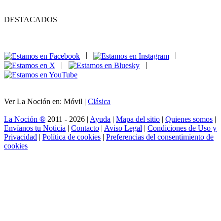
DESTACADOS
|
|
|
|
Ver La Noción en: Móvil |
Clásica
La Noción ®
2011 - 2026 |
Ayuda
|
Mapa del sitio
|
Quienes somos
|
Envíanos tu Noticia
|
Contacto
|
Aviso Legal
|
Condiciones de Uso y
Privacidad
|
Política de cookies
|
Preferencias del consentimiento de
cookies