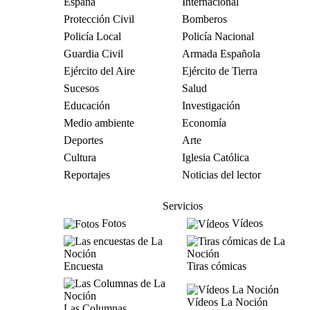
España
Internacional
Protección Civil
Bomberos
Policía Local
Policía Nacional
Guardia Civil
Armada Española
Ejército del Aire
Ejército de Tierra
Sucesos
Salud
Educación
Investigación
Medio ambiente
Economía
Deportes
Arte
Cultura
Iglesia Católica
Reportajes
Noticias del lector
Servicios
Fotos
Vídeos
Encuesta
Tiras cómicas
Vídeos La Noción
Las Columnas