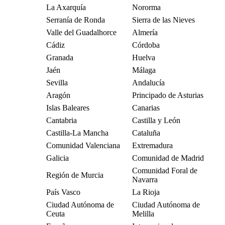
La Axarquía
Nororma
Serranía de Ronda
Sierra de las Nieves
Valle del Guadalhorce
Almería
Cádiz
Córdoba
Granada
Huelva
Jaén
Málaga
Sevilla
Andalucía
Aragón
Principado de Asturias
Islas Baleares
Canarias
Cantabria
Castilla y León
Castilla-La Mancha
Cataluña
Comunidad Valenciana
Extremadura
Galicia
Comunidad de Madrid
Comunidad Foral de
Región de Murcia
Navarra
País Vasco
La Rioja
Ciudad Autónoma de
Ciudad Autónoma de
Ceuta
Melilla