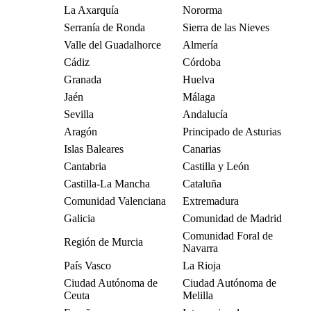
La Axarquía
Nororma
Serranía de Ronda
Sierra de las Nieves
Valle del Guadalhorce
Almería
Cádiz
Córdoba
Granada
Huelva
Jaén
Málaga
Sevilla
Andalucía
Aragón
Principado de Asturias
Islas Baleares
Canarias
Cantabria
Castilla y León
Castilla-La Mancha
Cataluña
Comunidad Valenciana
Extremadura
Galicia
Comunidad de Madrid
Comunidad Foral de
Región de Murcia
Navarra
País Vasco
La Rioja
Ciudad Autónoma de
Ciudad Autónoma de
Ceuta
Melilla