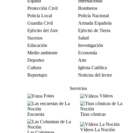
España
Internacional
Protección Civil
Bomberos
Policía Local
Policía Nacional
Guardia Civil
Armada Española
Ejército del Aire
Ejército de Tierra
Sucesos
Salud
Educación
Investigación
Medio ambiente
Economía
Deportes
Arte
Cultura
Iglesia Católica
Reportajes
Noticias del lector
Servicios
Fotos
Vídeos
Encuesta
Tiras cómicas
Vídeos La Noción
Las Columnas