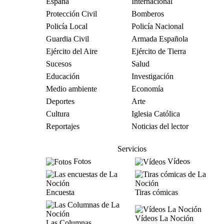
España
Internacional
Protección Civil
Bomberos
Policía Local
Policía Nacional
Guardia Civil
Armada Española
Ejército del Aire
Ejército de Tierra
Sucesos
Salud
Educación
Investigación
Medio ambiente
Economía
Deportes
Arte
Cultura
Iglesia Católica
Reportajes
Noticias del lector
Servicios
Fotos
Vídeos
Encuesta
Tiras cómicas
Vídeos La Noción
Las Columnas