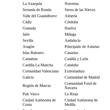
La Axarquía
Nororma
Serranía de Ronda
Sierra de las Nieves
Valle del Guadalhorce
Almería
Cádiz
Córdoba
Granada
Huelva
Jaén
Málaga
Sevilla
Andalucía
Aragón
Principado de Asturias
Islas Baleares
Canarias
Cantabria
Castilla y León
Castilla-La Mancha
Cataluña
Comunidad Valenciana
Extremadura
Galicia
Comunidad de Madrid
Comunidad Foral de
Región de Murcia
Navarra
País Vasco
La Rioja
Ciudad Autónoma de
Ciudad Autónoma de
Ceuta
Melilla