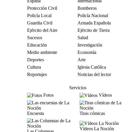
España
Internacional
Protección Civil
Bomberos
Policía Local
Policía Nacional
Guardia Civil
Armada Española
Ejército del Aire
Ejército de Tierra
Sucesos
Salud
Educación
Investigación
Medio ambiente
Economía
Deportes
Arte
Cultura
Iglesia Católica
Reportajes
Noticias del lector
Servicios
Fotos
Vídeos
Encuesta
Tiras cómicas
Vídeos La Noción
Las Columnas