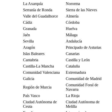
La Axarquía
Nororma
Serranía de Ronda
Sierra de las Nieves
Valle del Guadalhorce
Almería
Cádiz
Córdoba
Granada
Huelva
Jaén
Málaga
Sevilla
Andalucía
Aragón
Principado de Asturias
Islas Baleares
Canarias
Cantabria
Castilla y León
Castilla-La Mancha
Cataluña
Comunidad Valenciana
Extremadura
Galicia
Comunidad de Madrid
Comunidad Foral de
Región de Murcia
Navarra
País Vasco
La Rioja
Ciudad Autónoma de
Ciudad Autónoma de
Ceuta
Melilla