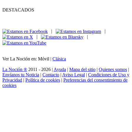
DESTACADOS
|
|
|
|
Ver La Noción en: Móvil |
Clásica
La Noción ®
2011 - 2026 |
Ayuda
|
Mapa del sitio
|
Quienes somos
|
Envíanos tu Noticia
|
Contacto
|
Aviso Legal
|
Condiciones de Uso y
Privacidad
|
Política de cookies
|
Preferencias del consentimiento de
cookies