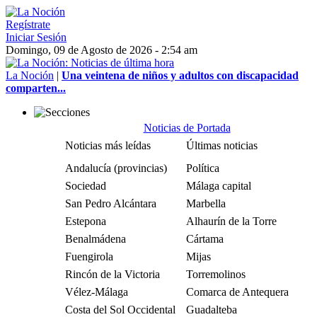
Regístrate
Iniciar Sesión
Domingo, 09 de Agosto de 2026 - 2:54 am
La Noción
|
Una veintena de niños y adultos con discapacidad
comparten...
Noticias de Portada
Noticias más leídas
Últimas noticias
Andalucía (provincias)
Política
Sociedad
Málaga capital
San Pedro Alcántara
Marbella
Estepona
Alhaurín de la Torre
Benalmádena
Cártama
Fuengirola
Mijas
Rincón de la Victoria
Torremolinos
Vélez-Málaga
Comarca de Antequera
Costa del Sol Occidental
Guadalteba