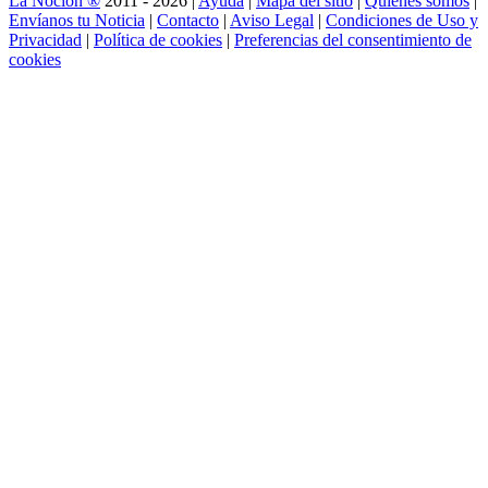
La Noción ®
2011 - 2026 |
Ayuda
|
Mapa del sitio
|
Quienes somos
|
Envíanos tu Noticia
|
Contacto
|
Aviso Legal
|
Condiciones de Uso y
Privacidad
|
Política de cookies
|
Preferencias del consentimiento de
cookies