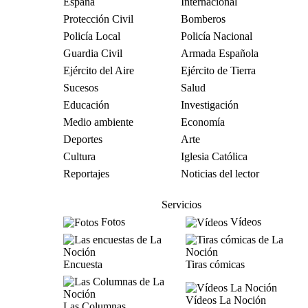
España
Internacional
Protección Civil
Bomberos
Policía Local
Policía Nacional
Guardia Civil
Armada Española
Ejército del Aire
Ejército de Tierra
Sucesos
Salud
Educación
Investigación
Medio ambiente
Economía
Deportes
Arte
Cultura
Iglesia Católica
Reportajes
Noticias del lector
Servicios
Fotos
Vídeos
Encuesta
Tiras cómicas
Vídeos La Noción
Las Columnas