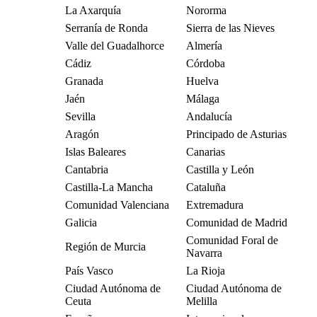
La Axarquía
Nororma
Serranía de Ronda
Sierra de las Nieves
Valle del Guadalhorce
Almería
Cádiz
Córdoba
Granada
Huelva
Jaén
Málaga
Sevilla
Andalucía
Aragón
Principado de Asturias
Islas Baleares
Canarias
Cantabria
Castilla y León
Castilla-La Mancha
Cataluña
Comunidad Valenciana
Extremadura
Galicia
Comunidad de Madrid
Comunidad Foral de
Región de Murcia
Navarra
País Vasco
La Rioja
Ciudad Autónoma de
Ciudad Autónoma de
Ceuta
Melilla